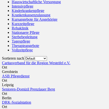
Hauswirtschaftliche Versorgung
Intensivpflege
Kinderkrankenpflege
Krankenkassenzulassung
Kursangebote für Angehörige
Kurzzeitpflege
Rehaklinik
Stationaere Pflege
Sterbebegleitung
Tagespflege
Therapieangebote
Vollzeitpflege
Sortieren nach
Caritasverband für die Region Westeifel e.V.
Ort
Gerolstein
ASB Pflegedienst
Ort
Leipzig
Senioren-Domizil Prenzlauer Berg
Ort
Berlin
DRK-Sozialstation
Ort