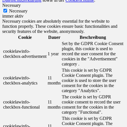
Datenschutzerklärung
sowie in der
Cookierichtlinie
.
Necessary
Necessary
immer aktiv
Necessary cookies are absolutely essential for the website to
function properly. These cookies ensure basic functionalities and
security features of the website, anonymously.
Cookie
Dauer
Beschreibung
Set by the GDPR Cookie Consent
plugin, this cookie is used to
cookielawinfo-
1 year
record the user consent for the
checkbox-advertisement
cookies in the "Advertisement"
category .
This cookie is set by GDPR
Cookie Consent plugin. The
cookielawinfo-
11
cookie is used to store the user
checkbox-analytics
months
consent for the cookies in the
category "Analytics".
The cookie is set by GDPR
cookielawinfo-
11
cookie consent to record the user
checkbox-functional
months
consent for the cookies in the
category "Functional".
This cookie is set by GDPR
Cookie Consent plugin. The
cookielawinfo-
11