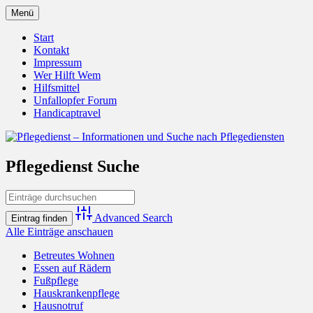
Zum
Menü
Inhalt
Pflegedienst.de ist ein Angebot vom
Pflegedienst – Informationen
springen
Start
Unfallopfer – Hilfswerk
Kontakt
und Suche nach Pflegediensten
Impressum
Wer Hilft Wem
Hilfsmittel
Unfallopfer Forum
Handicaptravel
Pflegedienst Suche
Advanced Search
Alle Einträge anschauen
Betreutes Wohnen
Essen auf Rädern
Fußpflege
Hauskrankenpflege
Hausnotruf