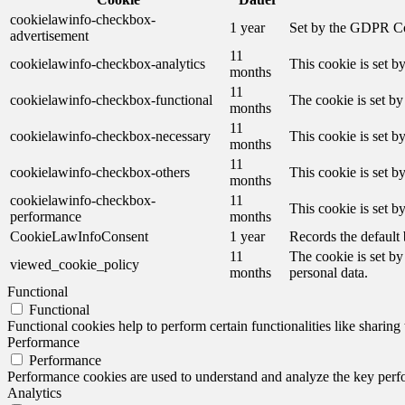
cookielawinfo-checkbox-
1 year
Set by the GDPR Cook
advertisement
11
cookielawinfo-checkbox-analytics
This cookie is set b
months
11
cookielawinfo-checkbox-functional
The cookie is set by
months
11
cookielawinfo-checkbox-necessary
This cookie is set b
months
11
cookielawinfo-checkbox-others
This cookie is set b
months
cookielawinfo-checkbox-
11
This cookie is set 
performance
months
CookieLawInfoConsent
1 year
Records the default 
11
The cookie is set by
viewed_cookie_policy
months
personal data.
Functional
Functional
Functional cookies help to perform certain functionalities like sharing 
Performance
Performance
Performance cookies are used to understand and analyze the key perfor
Analytics