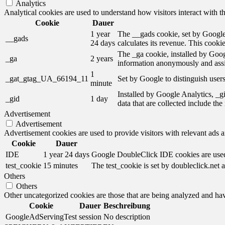
Analytics
Analytical cookies are used to understand how visitors interact with th
Cookie
Dauer
1 year
The __gads cookie, set by Google,
__gads
24 days
calculates its revenue. This cooki
The _ga cookie, installed by Googl
_ga
2 years
information anonymously and assi
1
_gat_gtag_UA_66194_11
Set by Google to distinguish users
minute
Installed by Google Analytics, _gi
_gid
1 day
data that are collected include th
Advertisement
Advertisement
Advertisement cookies are used to provide visitors with relevant ads 
Cookie
Dauer
IDE
1 year 24 days
Google DoubleClick IDE cookies are used t
test_cookie
15 minutes
The test_cookie is set by doubleclick.net a
Others
Others
Other uncategorized cookies are those that are being analyzed and have
Cookie
Dauer
Beschreibung
GoogleAdServingTest
session
No description