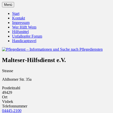
Zum
Menü
Inhalt
Pflegedienst.de ist ein Angebot vom Unfall
Pflegedienst – Informationen u
springen
Start
Kontakt
Impressum
Wer Hilft Wem
Hilfsmittel
Unfallopfer Forum
Handicaptravel
Malteser-Hilfsdienst e.V.
Strasse
Ahlhorner Str. 35a
Postleitzahl
49429
Ort
Visbek
Telefonnummer
04445-2100