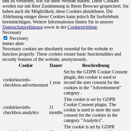
und zu verstehen, wie Sie diese Website nutzen. Diese Cookies
werden nur mit Ihrer Zustimmung in Ihrem Browser gespeichert. Sie
haben auch die Möglichkeit, diese Cookies abzulehnen. Die
Ablehnung einiger dieser Cookies kann jedoch Ihr Surferlebnis
beeinträchtigen. Weitere Informationen finden Sie in unserer
Datenschutzerklärung
sowie in der
Cookierichtlinie
.
Necessary
Necessary
immer aktiv
Necessary cookies are absolutely essential for the website to
function properly. These cookies ensure basic functionalities and
security features of the website, anonymously.
Cookie
Dauer
Beschreibung
Set by the GDPR Cookie Consent
plugin, this cookie is used to
cookielawinfo-
1 year
record the user consent for the
checkbox-advertisement
cookies in the "Advertisement"
category .
This cookie is set by GDPR
Cookie Consent plugin. The
cookielawinfo-
11
cookie is used to store the user
checkbox-analytics
months
consent for the cookies in the
category "Analytics".
The cookie is set by GDPR