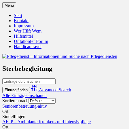
Zum
Menü
Inhalt
Pflegedienst.de ist ein Angebot vom
Pflegedienst – Informationen
springen
Start
Unfallopfer – Hilfswerk
Kontakt
und Suche nach Pflegediensten
Impressum
Wer Hilft Wem
Hilfsmittel
Unfallopfer Forum
Handicaptravel
Sterbebegleitung
Advanced Search
Alle Einträge anschauen
Sortieren nach
Seniorenbetreuung-aktiv
Ort
Sindelfingen
AKIP – Ambulante Kranken- und Intensivpflege
Ort