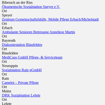
Biberach an der Riss
Ökumenische Sozialstation Speyer e.V.
Ort
Speyer
Zentrum Gemeinschaftsfshilfe, Mobile Pflege Erbach/Michelstadt
Ort
Erbach
Ambulante Senioren Betreuung Anneliese Martin
Ort
Bayreuth
Diakoniestation Blaufelden
Ort
Blaufelden
MediCuss GmbH Pflege- & Serviceteam
Ort
Neuruppin
Sozialstation Rain gGmbH
Ort
Rain
Camelot – Private Pflege
Ort
Mainz
DRK Sozialstation Lehrte
Ort
Lehrte