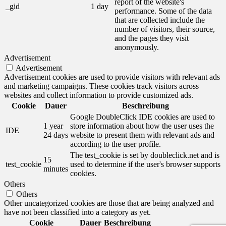
report of the website's
_gid
1 day
performance. Some of the data
that are collected include the
number of visitors, their source,
and the pages they visit
anonymously.
Advertisement
Advertisement
Advertisement cookies are used to provide visitors with relevant ads
and marketing campaigns. These cookies track visitors across
websites and collect information to provide customized ads.
Cookie
Dauer
Beschreibung
Google DoubleClick IDE cookies are used to
1 year
store information about how the user uses the
IDE
24 days
website to present them with relevant ads and
according to the user profile.
The test_cookie is set by doubleclick.net and is
15
test_cookie
used to determine if the user's browser supports
minutes
cookies.
Others
Others
Other uncategorized cookies are those that are being analyzed and
have not been classified into a category as yet.
Cookie
Dauer
Beschreibung