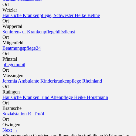
Ort
Wetzlar
Häusliche Krankenpflege, Schwester Heike Behne
Ort
Wuppertal
Senioren- u. Krankenpflegehilfsdienst
Ort
Mitgenfeld
Beatmungspflege24
Ort
Pfinztal
pflegemobil
Ort
Mössingen
Jeremia Ambulante Kinderkrankenpflege Rheinland
Ort
Ratingen
Häusliche Kranken- und Altenpflege Heike Horstmann
Ort
Bramsche
Sozialstation R. Truöl
Ort
Owingen
Next →
Wir verwenden Cookies, um Ihnen die bestmögliche Erfahrung zu