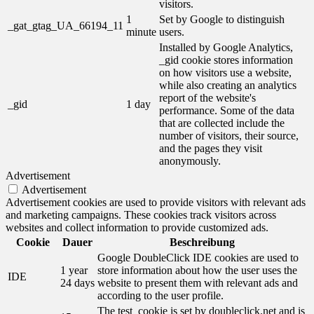
visitors.
1
Set by Google to distinguish
_gat_gtag_UA_66194_11
minute
users.
Installed by Google Analytics,
_gid cookie stores information
on how visitors use a website,
while also creating an analytics
report of the website's
_gid
1 day
performance. Some of the data
that are collected include the
number of visitors, their source,
and the pages they visit
anonymously.
Advertisement
Advertisement
Advertisement cookies are used to provide visitors with relevant ads
and marketing campaigns. These cookies track visitors across
websites and collect information to provide customized ads.
Cookie
Dauer
Beschreibung
Google DoubleClick IDE cookies are used to
1 year
store information about how the user uses the
IDE
24 days
website to present them with relevant ads and
according to the user profile.
The test_cookie is set by doubleclick.net and is