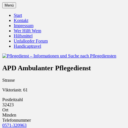
Zum
Menü
Inhalt
Pflegedienst.de ist ein Angebot vom
Pflegedienst – Informationen
springen
Start
Unfallopfer – Hilfswerk
Kontakt
und Suche nach Pflegediensten
Impressum
Wer Hilft Wem
Hilfsmittel
Unfallopfer Forum
Handicaptravel
APD Ambulanter Pflegedienst
Strasse
Viktoriastr. 61
Postleitzahl
32423
Ort
Minden
Telefonnummer
0571-320963