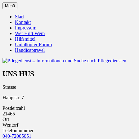
Zum
Menü
Inhalt
Pflegedienst.de ist ein Angebot vom
Pflegedienst – Informationen
springen
Start
Unfallopfer – Hilfswerk
Kontakt
und Suche nach Pflegediensten
Impressum
Wer Hilft Wem
Hilfsmittel
Unfallopfer Forum
Handicaptravel
UNS HUS
Strasse
Hauptstr. 7
Postleitzahl
21465
Ort
Wentorf
Telefonnummer
040-72005051