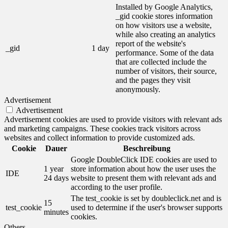
Installed by Google Analytics,
_gid cookie stores information
on how visitors use a website,
while also creating an analytics
report of the website's
_gid
1 day
performance. Some of the data
that are collected include the
number of visitors, their source,
and the pages they visit
anonymously.
Advertisement
Advertisement
Advertisement cookies are used to provide visitors with relevant ads
and marketing campaigns. These cookies track visitors across
websites and collect information to provide customized ads.
Cookie
Dauer
Beschreibung
Google DoubleClick IDE cookies are used to
1 year
store information about how the user uses the
IDE
24 days
website to present them with relevant ads and
according to the user profile.
The test_cookie is set by doubleclick.net and is
15
test_cookie
used to determine if the user's browser supports
minutes
cookies.
Others