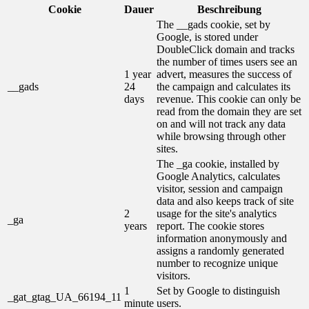
Cookie
Dauer
Beschreibung
The __gads cookie, set by
Google, is stored under
DoubleClick domain and tracks
the number of times users see an
1 year
advert, measures the success of
__gads
24
the campaign and calculates its
days
revenue. This cookie can only be
read from the domain they are set
on and will not track any data
while browsing through other
sites.
The _ga cookie, installed by
Google Analytics, calculates
visitor, session and campaign
data and also keeps track of site
2
usage for the site's analytics
_ga
years
report. The cookie stores
information anonymously and
assigns a randomly generated
number to recognize unique
visitors.
1
Set by Google to distinguish
_gat_gtag_UA_66194_11
minute
users.