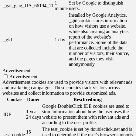
1
Set by Google to distinguish
_gat_gtag_UA_66194_11
minute
users.
Installed by Google Analytics,
_gid cookie stores information
on how visitors use a website,
while also creating an analytics
report of the website's
_gid
1 day
performance. Some of the data
that are collected include the
number of visitors, their source,
and the pages they visit
anonymously.
Advertisement
Advertisement
Advertisement cookies are used to provide visitors with relevant ads
and marketing campaigns. These cookies track visitors across
websites and collect information to provide customized ads.
Cookie
Dauer
Beschreibung
Google DoubleClick IDE cookies are used to
1 year
store information about how the user uses the
IDE
24 days
website to present them with relevant ads and
according to the user profile.
The test_cookie is set by doubleclick.net and is
15
test_cookie
used to determine if the user's browser supports