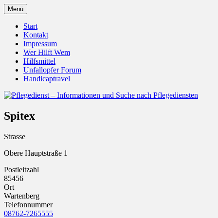
Zum
Menü
Inhalt
Pflegedienst.de ist ein Angebot vom
Pflegedienst – Informationen
springen
Start
Unfallopfer – Hilfswerk
Kontakt
und Suche nach Pflegediensten
Impressum
Wer Hilft Wem
Hilfsmittel
Unfallopfer Forum
Handicaptravel
Spitex
Strasse
Obere Hauptstraße 1
Postleitzahl
85456
Ort
Wartenberg
Telefonnummer
08762-7265555