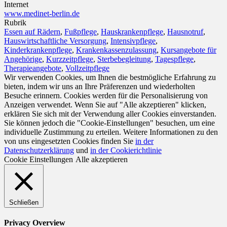
Internet
www.medinet-berlin.de
Rubrik
Essen auf Rädern
,
Fußpflege
,
Hauskrankenpflege
,
Hausnotruf
,
Hauswirtschaftliche Versorgung
,
Intensivpflege
,
Kinderkrankenpflege
,
Krankenkassenzulassung
,
Kursangebote für
Angehörige
,
Kurzzeitpflege
,
Sterbebegleitung
,
Tagespflege
,
Therapieangebote
,
Vollzeitpflege
Wir verwenden Cookies, um Ihnen die bestmögliche Erfahrung zu
bieten, indem wir uns an Ihre Präferenzen und wiederholten
Besuche erinnern. Cookies werden für die Personalisierung von
Anzeigen verwendet. Wenn Sie auf "Alle akzeptieren" klicken,
erklären Sie sich mit der Verwendung aller Cookies einverstanden.
Sie können jedoch die "Cookie-Einstellungen" besuchen, um eine
individuelle Zustimmung zu erteilen. Weitere Informationen zu den
von uns eingesetzten Cookies finden Sie
in der
Datenschutzerklärung
und
in der Cookierichtlinie
Cookie Einstellungen
Alle akzeptieren
Schließen
Privacy Overview