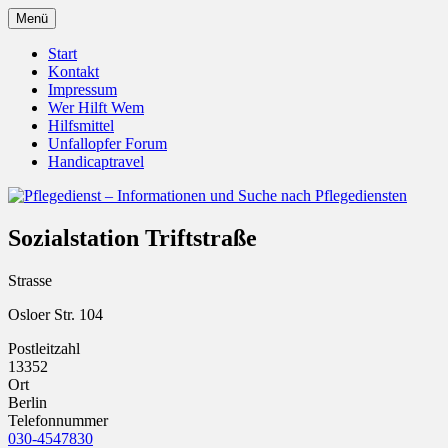
Zum
Menü
Inhalt
Pflegedienst.de ist ein Angebot vom
Pflegedienst – Informationen
springen
Start
Unfallopfer – Hilfswerk
Kontakt
und Suche nach Pflegediensten
Impressum
Wer Hilft Wem
Hilfsmittel
Unfallopfer Forum
Handicaptravel
Sozialstation Triftstraße
Strasse
Osloer Str. 104
Postleitzahl
13352
Ort
Berlin
Telefonnummer
030-4547830