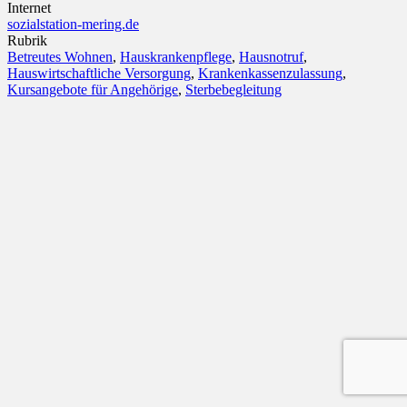
Internet
sozialstation-mering.de
Rubrik
Betreutes Wohnen
,
Hauskrankenpflege
,
Hausnotruf
,
Hauswirtschaftliche Versorgung
,
Krankenkassenzulassung
,
Kursangebote für Angehörige
,
Sterbebegleitung