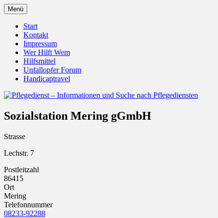
Zum
Menü
Inhalt
Pflegedienst.de ist ein Angebot vom
Pflegedienst – Informationen
springen
Start
Unfallopfer – Hilfswerk
Kontakt
und Suche nach Pflegediensten
Impressum
Wer Hilft Wem
Hilfsmittel
Unfallopfer Forum
Handicaptravel
Sozialstation Mering gGmbH
Strasse
Lechstr. 7
Postleitzahl
86415
Ort
Mering
Telefonnummer
08233-92288