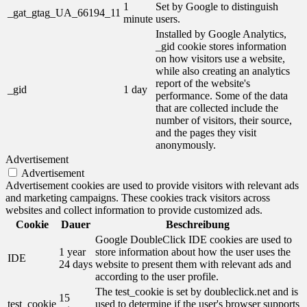
1
Set by Google to distinguish
_gat_gtag_UA_66194_11
minute
users.
Installed by Google Analytics,
_gid cookie stores information
on how visitors use a website,
while also creating an analytics
report of the website's
_gid
1 day
performance. Some of the data
that are collected include the
number of visitors, their source,
and the pages they visit
anonymously.
Advertisement
Advertisement
Advertisement cookies are used to provide visitors with relevant ads
and marketing campaigns. These cookies track visitors across
websites and collect information to provide customized ads.
Cookie
Dauer
Beschreibung
Google DoubleClick IDE cookies are used to
1 year
store information about how the user uses the
IDE
24 days
website to present them with relevant ads and
according to the user profile.
The test_cookie is set by doubleclick.net and is
15
test_cookie
used to determine if the user's browser supports