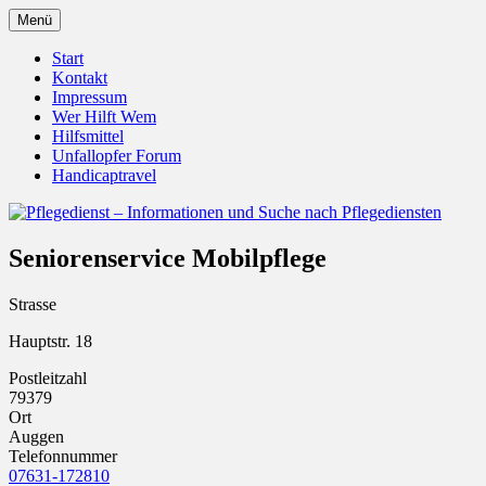
Zum
Menü
Inhalt
Pflegedienst.de ist ein Angebot vom
Pflegedienst – Informationen
springen
Start
Unfallopfer – Hilfswerk
Kontakt
und Suche nach Pflegediensten
Impressum
Wer Hilft Wem
Hilfsmittel
Unfallopfer Forum
Handicaptravel
Seniorenservice Mobilpflege
Strasse
Hauptstr. 18
Postleitzahl
79379
Ort
Auggen
Telefonnummer
07631-172810