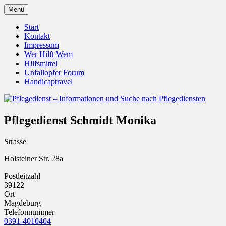
Zum
Menü
Inhalt
Pflegedienst.de ist ein Angebot vom
Pflegedienst – Informationen
springen
Start
Unfallopfer – Hilfswerk
Kontakt
und Suche nach Pflegediensten
Impressum
Wer Hilft Wem
Hilfsmittel
Unfallopfer Forum
Handicaptravel
Pflegedienst Schmidt Monika
Strasse
Holsteiner Str. 28a
Postleitzahl
39122
Ort
Magdeburg
Telefonnummer
0391-4010404