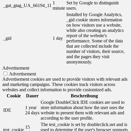
1
Set by Google to distinguish
_gat_gtag_UA_66194_11
minute
users.
Installed by Google Analytics,
_gid cookie stores information
on how visitors use a website,
while also creating an analytics
report of the website's
_gid
1 day
performance. Some of the data
that are collected include the
number of visitors, their source,
and the pages they visit
anonymously.
Advertisement
Advertisement
Advertisement cookies are used to provide visitors with relevant ads
and marketing campaigns. These cookies track visitors across
websites and collect information to provide customized ads.
Cookie
Dauer
Beschreibung
Google DoubleClick IDE cookies are used to
1 year
store information about how the user uses the
IDE
24 days
website to present them with relevant ads and
according to the user profile.
The test_cookie is set by doubleclick.net and is
15
test_cookie
used to determine if the user's browser supports