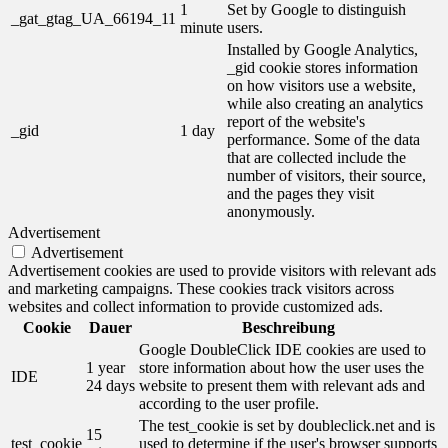
1
Set by Google to distinguish
_gat_gtag_UA_66194_11
minute
users.
Installed by Google Analytics,
_gid cookie stores information
on how visitors use a website,
while also creating an analytics
report of the website's
_gid
1 day
performance. Some of the data
that are collected include the
number of visitors, their source,
and the pages they visit
anonymously.
Advertisement
Advertisement
Advertisement cookies are used to provide visitors with relevant ads
and marketing campaigns. These cookies track visitors across
websites and collect information to provide customized ads.
Cookie
Dauer
Beschreibung
Google DoubleClick IDE cookies are used to
1 year
store information about how the user uses the
IDE
24 days
website to present them with relevant ads and
according to the user profile.
The test_cookie is set by doubleclick.net and is
15
test_cookie
used to determine if the user's browser supports