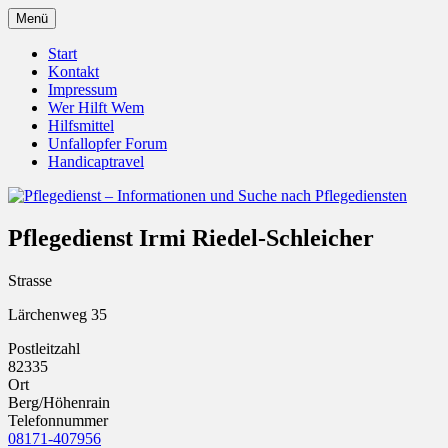
Zum
Menü
Inhalt
Pflegedienst.de ist ein Angebot vom
Pflegedienst – Informationen
springen
Start
Unfallopfer – Hilfswerk
Kontakt
und Suche nach Pflegediensten
Impressum
Wer Hilft Wem
Hilfsmittel
Unfallopfer Forum
Handicaptravel
Pflegedienst Irmi Riedel-Schleicher
Strasse
Lärchenweg 35
Postleitzahl
82335
Ort
Berg/Höhenrain
Telefonnummer
08171-407956