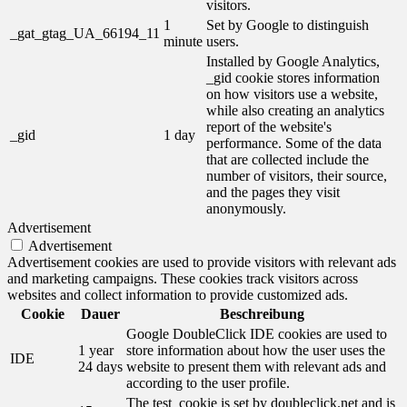
visitors.
1
Set by Google to distinguish
_gat_gtag_UA_66194_11
minute
users.
Installed by Google Analytics,
_gid cookie stores information
on how visitors use a website,
while also creating an analytics
report of the website's
_gid
1 day
performance. Some of the data
that are collected include the
number of visitors, their source,
and the pages they visit
anonymously.
Advertisement
Advertisement
Advertisement cookies are used to provide visitors with relevant ads
and marketing campaigns. These cookies track visitors across
websites and collect information to provide customized ads.
Cookie
Dauer
Beschreibung
Google DoubleClick IDE cookies are used to
1 year
store information about how the user uses the
IDE
24 days
website to present them with relevant ads and
according to the user profile.
The test_cookie is set by doubleclick.net and is