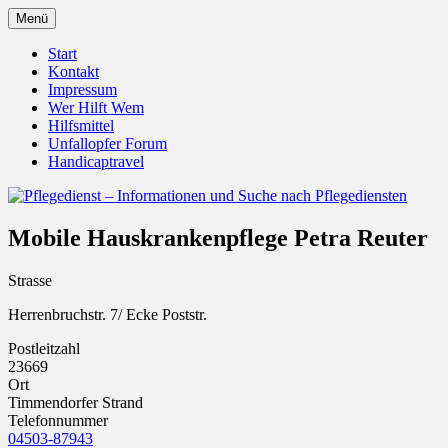
Zum
Menü
Inhalt
Pflegedienst.de ist ein Angebot vom
Pflegedienst – Informationen
springen
Start
Unfallopfer – Hilfswerk
Kontakt
und Suche nach Pflegediensten
Impressum
Wer Hilft Wem
Hilfsmittel
Unfallopfer Forum
Handicaptravel
Mobile Hauskrankenpflege Petra Reuter
Strasse
Herrenbruchstr. 7/ Ecke Poststr.
Postleitzahl
23669
Ort
Timmendorfer Strand
Telefonnummer
04503-87943