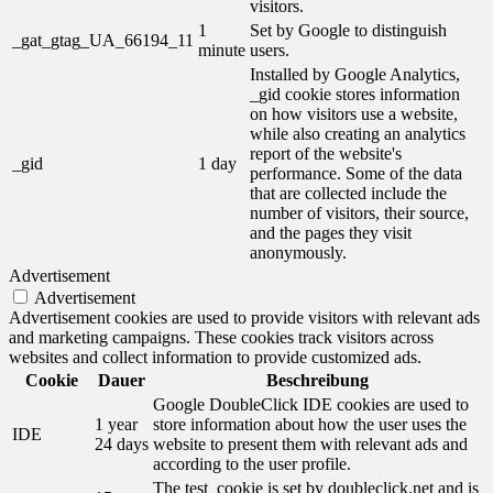
visitors.
1
Set by Google to distinguish
_gat_gtag_UA_66194_11
minute
users.
Installed by Google Analytics,
_gid cookie stores information
on how visitors use a website,
while also creating an analytics
report of the website's
_gid
1 day
performance. Some of the data
that are collected include the
number of visitors, their source,
and the pages they visit
anonymously.
Advertisement
Advertisement
Advertisement cookies are used to provide visitors with relevant ads
and marketing campaigns. These cookies track visitors across
websites and collect information to provide customized ads.
Cookie
Dauer
Beschreibung
Google DoubleClick IDE cookies are used to
1 year
store information about how the user uses the
IDE
24 days
website to present them with relevant ads and
according to the user profile.
The test_cookie is set by doubleclick.net and is