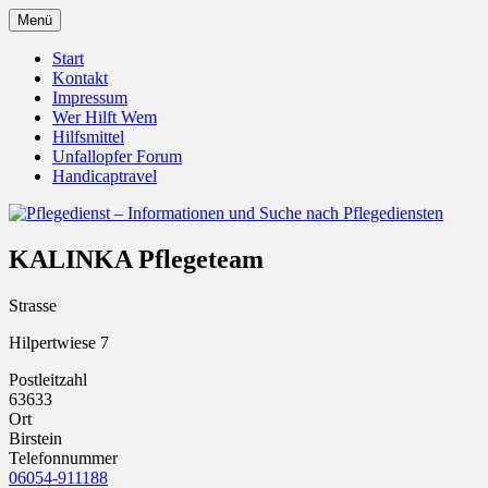
Zum
Menü
Inhalt
Pflegedienst.de ist ein Angebot vom
Pflegedienst – Informationen
springen
Start
Unfallopfer – Hilfswerk
Kontakt
und Suche nach Pflegediensten
Impressum
Wer Hilft Wem
Hilfsmittel
Unfallopfer Forum
Handicaptravel
KALINKA Pflegeteam
Strasse
Hilpertwiese 7
Postleitzahl
63633
Ort
Birstein
Telefonnummer
06054-911188