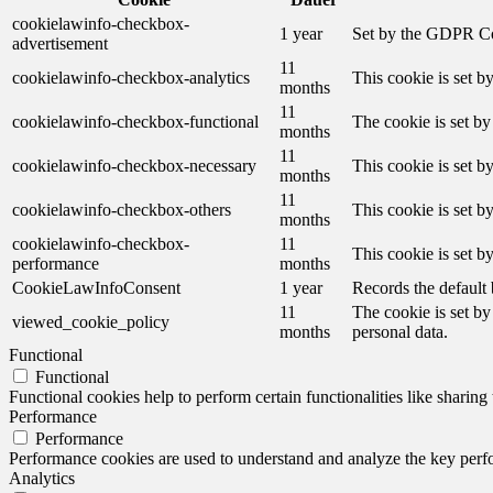
cookielawinfo-checkbox-
1 year
Set by the GDPR Cook
advertisement
11
cookielawinfo-checkbox-analytics
This cookie is set b
months
11
cookielawinfo-checkbox-functional
The cookie is set by
months
11
cookielawinfo-checkbox-necessary
This cookie is set b
months
11
cookielawinfo-checkbox-others
This cookie is set b
months
cookielawinfo-checkbox-
11
This cookie is set 
performance
months
CookieLawInfoConsent
1 year
Records the default 
11
The cookie is set by
viewed_cookie_policy
months
personal data.
Functional
Functional
Functional cookies help to perform certain functionalities like sharing 
Performance
Performance
Performance cookies are used to understand and analyze the key perfor
Analytics