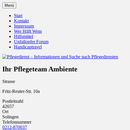
Zum
Menü
Inhalt
Pflegedienst.de ist ein Angebot vom Unfall
Pflegedienst – Informationen u
springen
Start
Kontakt
Impressum
Wer Hilft Wem
Hilfsmittel
Unfallopfer Forum
Handicaptravel
Ihr Pflegeteam Ambiente
Strasse
Fritz-Reuter-Str. 10a
Postleitzahl
42657
Ort
Solingen
Telefonnummer
0212-870037