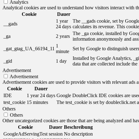
Analytics
Analytical cookies are used to understand how visitors interact with th
Cookie
Dauer
1 year
The __gads cookie, set by Google,
__gads
24 days
calculates its revenue. This cooki
The _ga cookie, installed by Googl
_ga
2 years
information anonymously and assi
1
_gat_gtag_UA_66194_11
Set by Google to distinguish users
minute
Installed by Google Analytics, _gi
_gid
1 day
data that are collected include th
Advertisement
Advertisement
Advertisement cookies are used to provide visitors with relevant ads 
Cookie
Dauer
IDE
1 year 24 days
Google DoubleClick IDE cookies are used t
test_cookie
15 minutes
The test_cookie is set by doubleclick.net a
Others
Others
Other uncategorized cookies are those that are being analyzed and have
Cookie
Dauer
Beschreibung
GoogleAdServingTest
session
No description