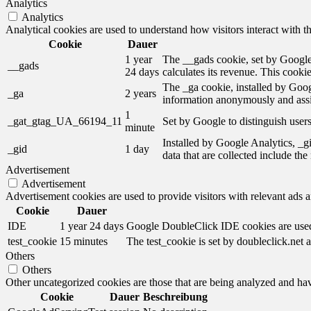
Analytics
Analytics
Analytical cookies are used to understand how visitors interact with th
Cookie
Dauer
1 year
The __gads cookie, set by Google,
__gads
24 days
calculates its revenue. This cooki
The _ga cookie, installed by Googl
_ga
2 years
information anonymously and assi
1
_gat_gtag_UA_66194_11
Set by Google to distinguish users
minute
Installed by Google Analytics, _gi
_gid
1 day
data that are collected include th
Advertisement
Advertisement
Advertisement cookies are used to provide visitors with relevant ads 
Cookie
Dauer
IDE
1 year 24 days
Google DoubleClick IDE cookies are used t
test_cookie
15 minutes
The test_cookie is set by doubleclick.net a
Others
Others
Other uncategorized cookies are those that are being analyzed and have
Cookie
Dauer
Beschreibung