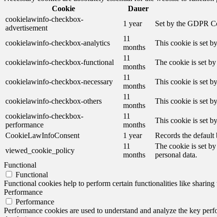
Cookie
Dauer
cookielawinfo-checkbox-
1 year
Set by the GDPR Cook
advertisement
11
cookielawinfo-checkbox-analytics
This cookie is set b
months
11
cookielawinfo-checkbox-functional
The cookie is set by
months
11
cookielawinfo-checkbox-necessary
This cookie is set b
months
11
cookielawinfo-checkbox-others
This cookie is set b
months
cookielawinfo-checkbox-
11
This cookie is set 
performance
months
CookieLawInfoConsent
1 year
Records the default 
11
The cookie is set by
viewed_cookie_policy
months
personal data.
Functional
Functional
Functional cookies help to perform certain functionalities like sharing 
Performance
Performance
Performance cookies are used to understand and analyze the key perfor