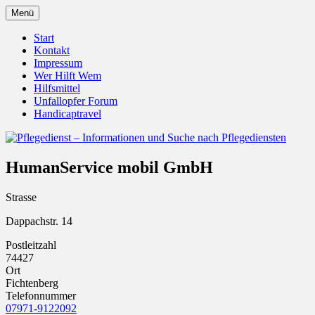
Zum
Menü
Inhalt
Pflegedienst.de ist ein Angebot vom Unfall
Pflegedienst – Informationen u
springen
Start
Kontakt
Impressum
Wer Hilft Wem
Hilfsmittel
Unfallopfer Forum
Handicaptravel
HumanService mobil GmbH
Strasse
Dappachstr. 14
Postleitzahl
74427
Ort
Fichtenberg
Telefonnummer
07971-9122092