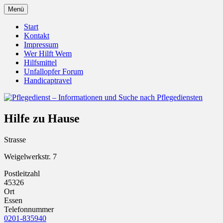
Zum
Menü
Inhalt
Pflegedienst.de ist ein Angebot vom
Pflegedienst – Informationen
springen
Start
Unfallopfer – Hilfswerk
Kontakt
und Suche nach Pflegediensten
Impressum
Wer Hilft Wem
Hilfsmittel
Unfallopfer Forum
Handicaptravel
Hilfe zu Hause
Strasse
Weigelwerkstr. 7
Postleitzahl
45326
Ort
Essen
Telefonnummer
0201-835940