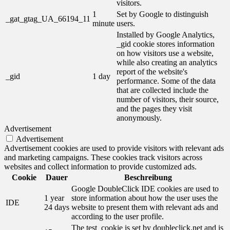
visitors.
1
Set by Google to distinguish
_gat_gtag_UA_66194_11
minute
users.
Installed by Google Analytics,
_gid cookie stores information
on how visitors use a website,
while also creating an analytics
report of the website's
_gid
1 day
performance. Some of the data
that are collected include the
number of visitors, their source,
and the pages they visit
anonymously.
Advertisement
Advertisement
Advertisement cookies are used to provide visitors with relevant ads
and marketing campaigns. These cookies track visitors across
websites and collect information to provide customized ads.
Cookie
Dauer
Beschreibung
Google DoubleClick IDE cookies are used to
1 year
store information about how the user uses the
IDE
24 days
website to present them with relevant ads and
according to the user profile.
The test_cookie is set by doubleclick.net and is