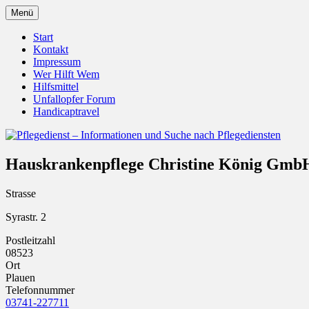
Zum
Menü
Inhalt
Pflegedienst.de ist ein Angebot vom Unfall
Pflegedienst – Informationen u
springen
Start
Kontakt
Impressum
Wer Hilft Wem
Hilfsmittel
Unfallopfer Forum
Handicaptravel
Hauskrankenpflege Christine König Gmb
Strasse
Syrastr. 2
Postleitzahl
08523
Ort
Plauen
Telefonnummer
03741-227711