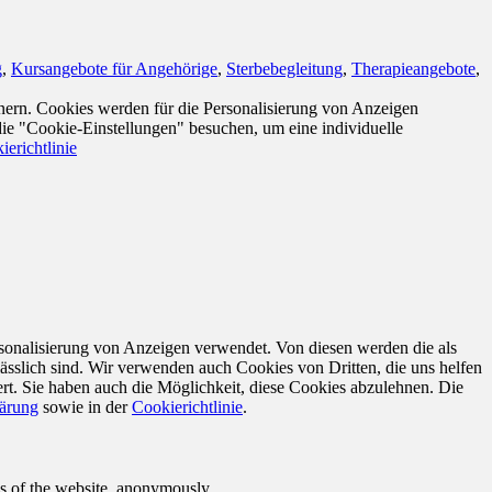
g
,
Kursangebote für Angehörige
,
Sterbebegleitung
,
Therapieangebote
,
nern. Cookies werden für die Personalisierung von Anzeigen
die "Cookie-Einstellungen" besuchen, um eine individuelle
ierichtlinie
sonalisierung von Anzeigen verwendet. Von diesen werden die als
ässlich sind. Wir verwenden auch Cookies von Dritten, die uns helfen
rt. Sie haben auch die Möglichkeit, diese Cookies abzulehnen. Die
lärung
sowie in der
Cookierichtlinie
.
res of the website, anonymously.