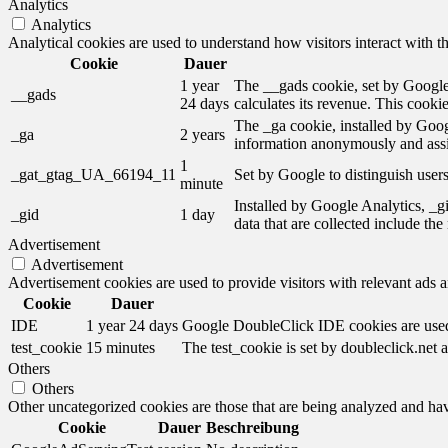
Analytics
Analytics
Analytical cookies are used to understand how visitors interact with th
Cookie
Dauer
1 year
The __gads cookie, set by Google,
__gads
24 days
calculates its revenue. This cooki
The _ga cookie, installed by Googl
_ga
2 years
information anonymously and assi
1
_gat_gtag_UA_66194_11
Set by Google to distinguish users
minute
Installed by Google Analytics, _gi
_gid
1 day
data that are collected include th
Advertisement
Advertisement
Advertisement cookies are used to provide visitors with relevant ads 
Cookie
Dauer
IDE
1 year 24 days
Google DoubleClick IDE cookies are used t
test_cookie
15 minutes
The test_cookie is set by doubleclick.net a
Others
Others
Other uncategorized cookies are those that are being analyzed and have
Cookie
Dauer
Beschreibung