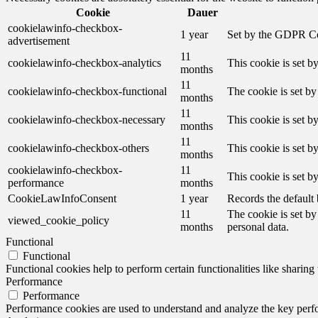
Cookie
Dauer
cookielawinfo-checkbox-
1 year
Set by the GDPR Cook
advertisement
11
cookielawinfo-checkbox-analytics
This cookie is set b
months
11
cookielawinfo-checkbox-functional
The cookie is set by
months
11
cookielawinfo-checkbox-necessary
This cookie is set b
months
11
cookielawinfo-checkbox-others
This cookie is set b
months
cookielawinfo-checkbox-
11
This cookie is set 
performance
months
CookieLawInfoConsent
1 year
Records the default 
11
The cookie is set by
viewed_cookie_policy
months
personal data.
Functional
Functional
Functional cookies help to perform certain functionalities like sharing 
Performance
Performance
Performance cookies are used to understand and analyze the key perfor