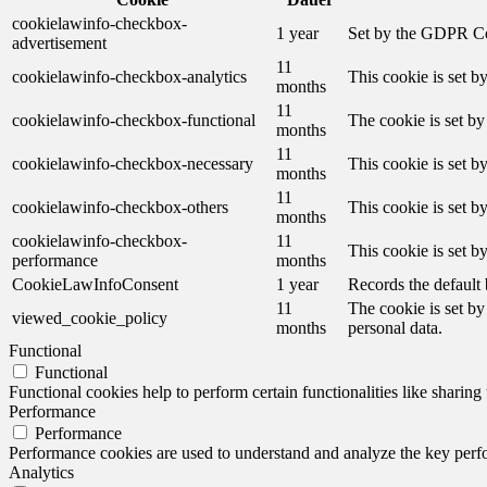
cookielawinfo-checkbox-
1 year
Set by the GDPR Cook
advertisement
11
cookielawinfo-checkbox-analytics
This cookie is set b
months
11
cookielawinfo-checkbox-functional
The cookie is set by
months
11
cookielawinfo-checkbox-necessary
This cookie is set b
months
11
cookielawinfo-checkbox-others
This cookie is set b
months
cookielawinfo-checkbox-
11
This cookie is set 
performance
months
CookieLawInfoConsent
1 year
Records the default 
11
The cookie is set by
viewed_cookie_policy
months
personal data.
Functional
Functional
Functional cookies help to perform certain functionalities like sharing 
Performance
Performance
Performance cookies are used to understand and analyze the key perfor
Analytics