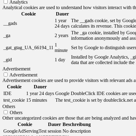
Analytics
Analytical cookies are used to understand how visitors interact with th
Cookie
Dauer
1 year
The __gads cookie, set by Google,
__gads
24 days
calculates its revenue. This cooki
The _ga cookie, installed by Googl
_ga
2 years
information anonymously and assi
1
_gat_gtag_UA_66194_11
Set by Google to distinguish users
minute
Installed by Google Analytics, _gi
_gid
1 day
data that are collected include th
Advertisement
Advertisement
Advertisement cookies are used to provide visitors with relevant ads 
Cookie
Dauer
IDE
1 year 24 days
Google DoubleClick IDE cookies are used t
test_cookie
15 minutes
The test_cookie is set by doubleclick.net a
Others
Others
Other uncategorized cookies are those that are being analyzed and have
Cookie
Dauer
Beschreibung
GoogleAdServingTest
session
No description