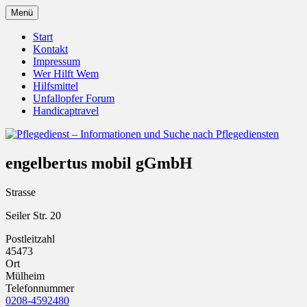
Zum
Menü
Inhalt
Pflegedienst.de ist ein Angebot vom Unfall
Pflegedienst – Informationen u
springen
Start
Kontakt
Impressum
Wer Hilft Wem
Hilfsmittel
Unfallopfer Forum
Handicaptravel
engelbertus mobil gGmbH
Strasse
Seiler Str. 20
Postleitzahl
45473
Ort
Mülheim
Telefonnummer
0208-4592480