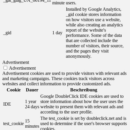
_gat_gtag_UA_66194_11
minute
users.
Installed by Google Analytics,
_gid cookie stores information
on how visitors use a website,
while also creating an analytics
report of the website's
_gid
1 day
performance. Some of the data
that are collected include the
number of visitors, their source,
and the pages they visit
anonymously.
Advertisement
Advertisement
Advertisement cookies are used to provide visitors with relevant ads
and marketing campaigns. These cookies track visitors across
websites and collect information to provide customized ads.
Cookie
Dauer
Beschreibung
Google DoubleClick IDE cookies are used to
1 year
store information about how the user uses the
IDE
24 days
website to present them with relevant ads and
according to the user profile.
The test_cookie is set by doubleclick.net and is
15
test_cookie
used to determine if the user's browser supports
minutes
cookies.