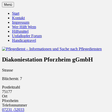
Zum
Menü
Inhalt
Pflegedienst.de ist ein Angebot vom
Pflegedienst – Informationen
springen
Start
Unfallopfer – Hilfswerk
Kontakt
und Suche nach Pflegediensten
Impressum
Wer Hilft Wem
Hilfsmittel
Unfallopfer Forum
Handicaptravel
Diakoniestation Pforzheim gGmbH
Strasse
Blücherstr. 7
Postleitzahl
75177
Ort
Pforzheim
Telefonnummer
07231 -52033