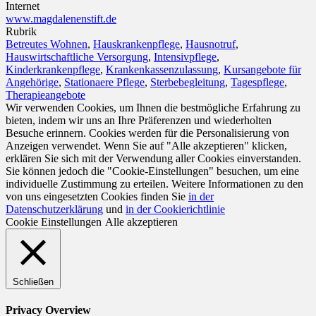
Internet
www.magdalenenstift.de
Rubrik
Betreutes Wohnen
,
Hauskrankenpflege
,
Hausnotruf
,
Hauswirtschaftliche Versorgung
,
Intensivpflege
,
Kinderkrankenpflege
,
Krankenkassenzulassung
,
Kursangebote für
Angehörige
,
Stationaere Pflege
,
Sterbebegleitung
,
Tagespflege
,
Therapieangebote
Wir verwenden Cookies, um Ihnen die bestmögliche Erfahrung zu
bieten, indem wir uns an Ihre Präferenzen und wiederholten
Besuche erinnern. Cookies werden für die Personalisierung von
Anzeigen verwendet. Wenn Sie auf "Alle akzeptieren" klicken,
erklären Sie sich mit der Verwendung aller Cookies einverstanden.
Sie können jedoch die "Cookie-Einstellungen" besuchen, um eine
individuelle Zustimmung zu erteilen. Weitere Informationen zu den
von uns eingesetzten Cookies finden Sie
in der
Datenschutzerklärung
und
in der Cookierichtlinie
Cookie Einstellungen
Alle akzeptieren
Schließen
Privacy Overview