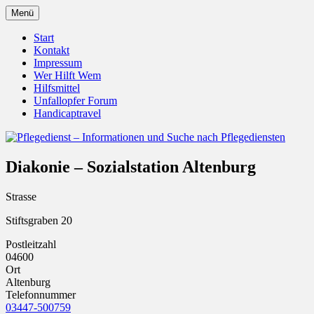
Zum
Menü
Inhalt
Pflegedienst.de ist ein Angebot vom
Pflegedienst – Informationen
springen
Start
Unfallopfer – Hilfswerk
Kontakt
und Suche nach Pflegediensten
Impressum
Wer Hilft Wem
Hilfsmittel
Unfallopfer Forum
Handicaptravel
Diakonie – Sozialstation Altenburg
Strasse
Stiftsgraben 20
Postleitzahl
04600
Ort
Altenburg
Telefonnummer
03447-500759