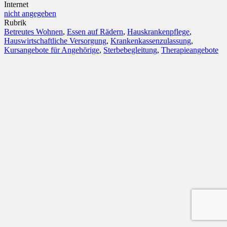
Internet
nicht angegeben
Rubrik
Betreutes Wohnen
,
Essen auf Rädern
,
Hauskrankenpflege
,
Hauswirtschaftliche Versorgung
,
Krankenkassenzulassung
,
Kursangebote für Angehörige
,
Sterbebegleitung
,
Therapieangebote