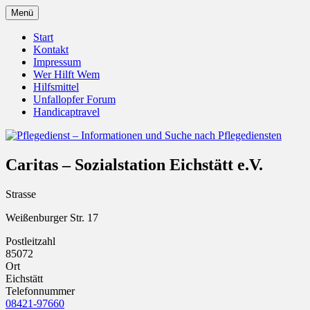
Zum
Menü
Inhalt
Pflegedienst.de ist ein Angebot vom
Pflegedienst – Informationen
springen
Start
Unfallopfer – Hilfswerk
Kontakt
und Suche nach Pflegediensten
Impressum
Wer Hilft Wem
Hilfsmittel
Unfallopfer Forum
Handicaptravel
Caritas – Sozialstation Eichstätt e.V.
Strasse
Weißenburger Str. 17
Postleitzahl
85072
Ort
Eichstätt
Telefonnummer
08421-97660