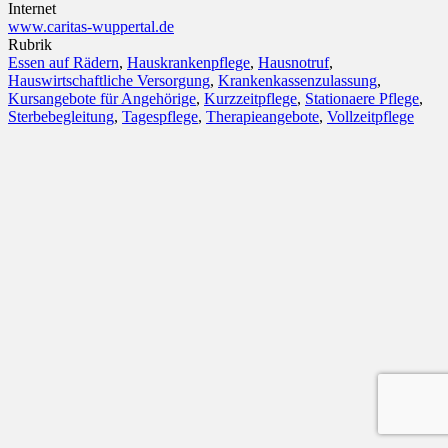
Internet
www.caritas-wuppertal.de
Rubrik
Essen auf Rädern
,
Hauskrankenpflege
,
Hausnotruf
,
Hauswirtschaftliche Versorgung
,
Krankenkassenzulassung
,
Kursangebote für Angehörige
,
Kurzzeitpflege
,
Stationaere Pflege
,
Sterbebegleitung
,
Tagespflege
,
Therapieangebote
,
Vollzeitpflege