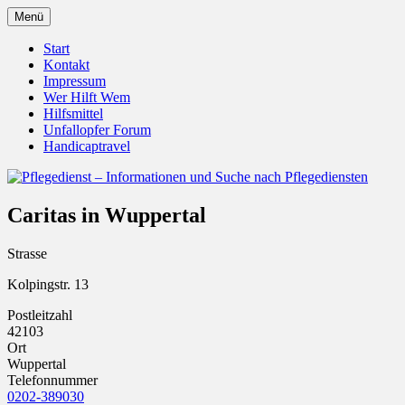
Zum
Menü
Inhalt
Pflegedienst.de ist ein Angebot vom
Pflegedienst – Informationen
springen
Start
Unfallopfer – Hilfswerk
Kontakt
und Suche nach Pflegediensten
Impressum
Wer Hilft Wem
Hilfsmittel
Unfallopfer Forum
Handicaptravel
Caritas in Wuppertal
Strasse
Kolpingstr. 13
Postleitzahl
42103
Ort
Wuppertal
Telefonnummer
0202-389030