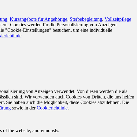
sung
,
Kursangebote für Angehörige
,
Sterbebegleitung
,
Vollzeitpflege
nern. Cookies werden für die Personalisierung von Anzeigen
die "Cookie-Einstellungen" besuchen, um eine individuelle
ierichtlinie
sonalisierung von Anzeigen verwendet. Von diesen werden die als
ässlich sind. Wir verwenden auch Cookies von Dritten, die uns helfen
rt. Sie haben auch die Möglichkeit, diese Cookies abzulehnen. Die
lärung
sowie in der
Cookierichtlinie
.
res of the website, anonymously.