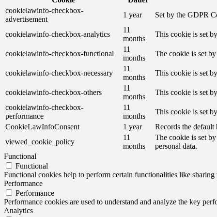
cookielawinfo-checkbox-
1 year
Set by the GDPR Cook
advertisement
11
cookielawinfo-checkbox-analytics
This cookie is set b
months
11
cookielawinfo-checkbox-functional
The cookie is set by
months
11
cookielawinfo-checkbox-necessary
This cookie is set b
months
11
cookielawinfo-checkbox-others
This cookie is set b
months
cookielawinfo-checkbox-
11
This cookie is set 
performance
months
CookieLawInfoConsent
1 year
Records the default 
11
The cookie is set by
viewed_cookie_policy
months
personal data.
Functional
Functional
Functional cookies help to perform certain functionalities like sharing 
Performance
Performance
Performance cookies are used to understand and analyze the key perfor
Analytics