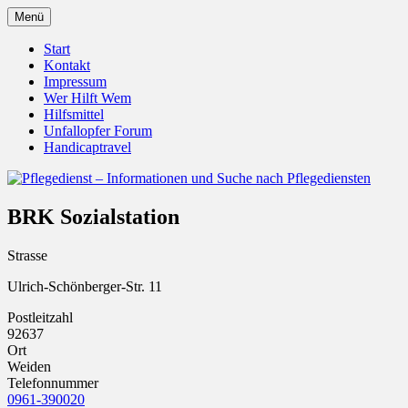
Zum
Menü
Inhalt
Pflegedienst.de ist ein Angebot vom Unfall
Pflegedienst – Informationen u
springen
Start
Kontakt
Impressum
Wer Hilft Wem
Hilfsmittel
Unfallopfer Forum
Handicaptravel
BRK Sozialstation
Strasse
Ulrich-Schönberger-Str. 11
Postleitzahl
92637
Ort
Weiden
Telefonnummer
0961-390020