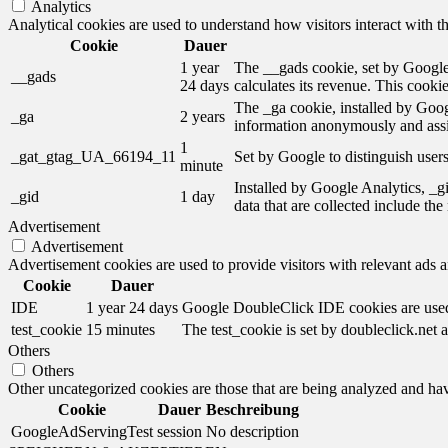
Analytics
Analytical cookies are used to understand how visitors interact with th
Cookie
Dauer
1 year
The __gads cookie, set by Google,
__gads
24 days
calculates its revenue. This cooki
The _ga cookie, installed by Googl
_ga
2 years
information anonymously and assi
1
_gat_gtag_UA_66194_11
Set by Google to distinguish users
minute
Installed by Google Analytics, _gi
_gid
1 day
data that are collected include th
Advertisement
Advertisement
Advertisement cookies are used to provide visitors with relevant ads 
Cookie
Dauer
IDE
1 year 24 days
Google DoubleClick IDE cookies are used t
test_cookie
15 minutes
The test_cookie is set by doubleclick.net a
Others
Others
Other uncategorized cookies are those that are being analyzed and have
Cookie
Dauer
Beschreibung
GoogleAdServingTest
session
No description