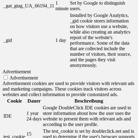
1
Set by Google to distinguish
_gat_gtag_UA_66194_11
minute
users.
Installed by Google Analytics,
_gid cookie stores information
on how visitors use a website,
while also creating an analytics
report of the website's
_gid
1 day
performance. Some of the data
that are collected include the
number of visitors, their source,
and the pages they visit
anonymously.
Advertisement
Advertisement
Advertisement cookies are used to provide visitors with relevant ads
and marketing campaigns. These cookies track visitors across
websites and collect information to provide customized ads.
Cookie
Dauer
Beschreibung
Google DoubleClick IDE cookies are used to
1 year
store information about how the user uses the
IDE
24 days
website to present them with relevant ads and
according to the user profile.
The test_cookie is set by doubleclick.net and is
15
test_cookie
used to determine if the user's browser supports