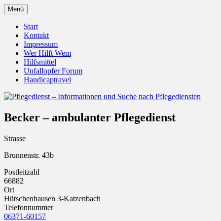
Zum
Menü
Inhalt
Pflegedienst.de ist ein Angebot vom
Pflegedienst – Informationen
springen
Start
Unfallopfer – Hilfswerk
Kontakt
und Suche nach Pflegediensten
Impressum
Wer Hilft Wem
Hilfsmittel
Unfallopfer Forum
Handicaptravel
Becker – ambulanter Pflegedienst
Strasse
Brunnenstr. 43b
Postleitzahl
66882
Ort
Hütschenhausen 3-Katzenbach
Telefonnummer
06371-60157