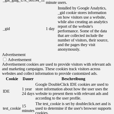
_gat_gtag_UA_66194_11
minute
users.
Installed by Google Analytics,
_gid cookie stores information
on how visitors use a website,
while also creating an analytics
report of the website's
_gid
1 day
performance. Some of the data
that are collected include the
number of visitors, their source,
and the pages they visit
anonymously.
Advertisement
Advertisement
Advertisement cookies are used to provide visitors with relevant ads
and marketing campaigns. These cookies track visitors across
websites and collect information to provide customized ads.
Cookie
Dauer
Beschreibung
Google DoubleClick IDE cookies are used to
1 year
store information about how the user uses the
IDE
24 days
website to present them with relevant ads and
according to the user profile.
The test_cookie is set by doubleclick.net and is
15
test_cookie
used to determine if the user's browser supports
minutes
cookies.