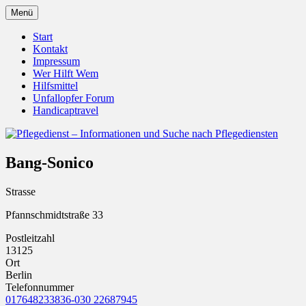
Zum
Menü
Inhalt
Pflegedienst.de ist ein Angebot vom
Pflegedienst – Informationen
springen
Start
Unfallopfer – Hilfswerk
Kontakt
und Suche nach Pflegediensten
Impressum
Wer Hilft Wem
Hilfsmittel
Unfallopfer Forum
Handicaptravel
Bang-Sonico
Strasse
Pfannschmidtstraße 33
Postleitzahl
13125
Ort
Berlin
Telefonnummer
017648233836-030 22687945