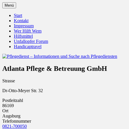
Zum
Menü
Inhalt
Pflegedienst.de ist ein Angebot vom
Pflegedienst – Informationen
springen
Start
Unfallopfer – Hilfswerk
Kontakt
und Suche nach Pflegediensten
Impressum
Wer Hilft Wem
Hilfsmittel
Unfallopfer Forum
Handicaptravel
Atlanta Pflege & Betreuung GmbH
Strasse
Dr-Otto-Meyer Str. 32
Postleitzahl
86169
Ort
Augsburg
Telefonnummer
0821-700050