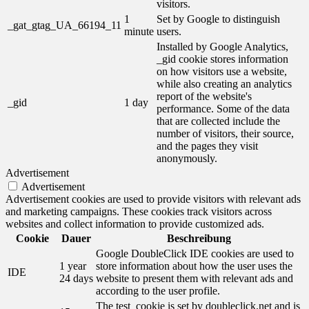
visitors.
1
Set by Google to distinguish
_gat_gtag_UA_66194_11
minute
users.
Installed by Google Analytics,
_gid cookie stores information
on how visitors use a website,
while also creating an analytics
report of the website's
_gid
1 day
performance. Some of the data
that are collected include the
number of visitors, their source,
and the pages they visit
anonymously.
Advertisement
Advertisement
Advertisement cookies are used to provide visitors with relevant ads
and marketing campaigns. These cookies track visitors across
websites and collect information to provide customized ads.
Cookie
Dauer
Beschreibung
Google DoubleClick IDE cookies are used to
1 year
store information about how the user uses the
IDE
24 days
website to present them with relevant ads and
according to the user profile.
The test_cookie is set by doubleclick.net and is