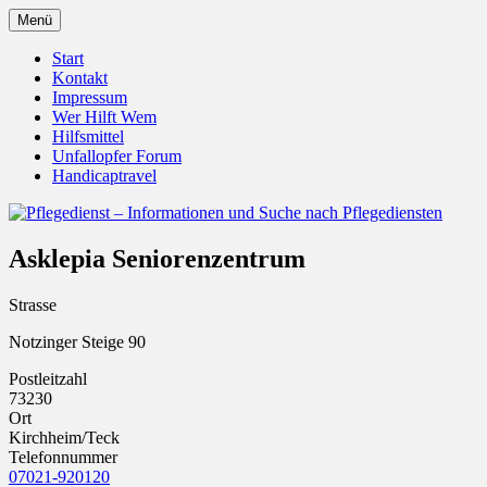
Zum
Menü
Inhalt
Pflegedienst.de ist ein Angebot vom
Pflegedienst – Informationen
springen
Start
Unfallopfer – Hilfswerk
Kontakt
und Suche nach Pflegediensten
Impressum
Wer Hilft Wem
Hilfsmittel
Unfallopfer Forum
Handicaptravel
Asklepia Seniorenzentrum
Strasse
Notzinger Steige 90
Postleitzahl
73230
Ort
Kirchheim/Teck
Telefonnummer
07021-920120