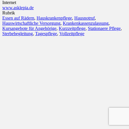
Internet
www.asklepia.de
Rubrik
Essen auf Rädern
,
Hauskrankenpflege
,
Hausnotruf
,
Hauswirtschaftliche Versorgung
,
Krankenkassenzulassung
,
Kursangebote für Angehörige
,
Kurzzeitpflege
,
Stationaere Pflege
,
Sterbebegleitung
,
Tagespflege
,
Vollzeitpflege