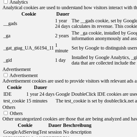
Analytics
Analytical cookies are used to understand how visitors interact with th
Cookie
Dauer
1 year
The __gads cookie, set by Google,
__gads
24 days
calculates its revenue. This cooki
The _ga cookie, installed by Googl
_ga
2 years
information anonymously and assi
1
_gat_gtag_UA_66194_11
Set by Google to distinguish users
minute
Installed by Google Analytics, _gi
_gid
1 day
data that are collected include th
Advertisement
Advertisement
Advertisement cookies are used to provide visitors with relevant ads 
Cookie
Dauer
IDE
1 year 24 days
Google DoubleClick IDE cookies are used t
test_cookie
15 minutes
The test_cookie is set by doubleclick.net a
Others
Others
Other uncategorized cookies are those that are being analyzed and have
Cookie
Dauer
Beschreibung
GoogleAdServingTest
session
No description