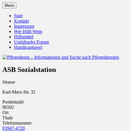
Zum
Menü
Inhalt
Pflegedienst.de ist ein Angebot vom Unfall
Pflegedienst – Informationen u
springen
Start
Kontakt
Impressum
Wer Hilft Wem
Hilfsmittel
Unfallopfer Forum
Handicaptravel
ASB Sozialstation
Strasse
Karl-Marx-Str. 32
Postleitzahl
06502
Ort
Thale
Telefonnummer
03947-4720