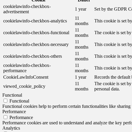
cookielawinfo-checkbox-
1 year
Set by the GDPR Cook
advertisement
11
cookielawinfo-checkbox-analytics
This cookie is set b
months
11
cookielawinfo-checkbox-functional
The cookie is set by
months
11
cookielawinfo-checkbox-necessary
This cookie is set b
months
11
cookielawinfo-checkbox-others
This cookie is set b
months
cookielawinfo-checkbox-
11
This cookie is set 
performance
months
CookieLawInfoConsent
1 year
Records the default 
11
The cookie is set by
viewed_cookie_policy
months
personal data.
Functional
Functional
Functional cookies help to perform certain functionalities like sharing 
Performance
Performance
Performance cookies are used to understand and analyze the key perfor
Analytics