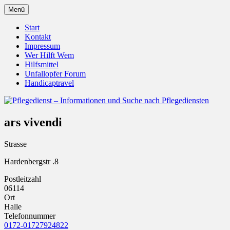
Zum
Menü
Inhalt
Pflegedienst.de ist ein Angebot vom
Pflegedienst – Informationen
springen
Start
Unfallopfer – Hilfswerk
Kontakt
und Suche nach Pflegediensten
Impressum
Wer Hilft Wem
Hilfsmittel
Unfallopfer Forum
Handicaptravel
ars vivendi
Strasse
Hardenbergstr .8
Postleitzahl
06114
Ort
Halle
Telefonnummer
0172-01727924822