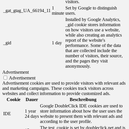
visitors.
1
Set by Google to distinguish
_gat_gtag_UA_66194_11
minute
users.
Installed by Google Analytics,
_gid cookie stores information
on how visitors use a website,
while also creating an analytics
report of the website's
_gid
1 day
performance. Some of the data
that are collected include the
number of visitors, their source,
and the pages they visit
anonymously.
Advertisement
Advertisement
Advertisement cookies are used to provide visitors with relevant ads
and marketing campaigns. These cookies track visitors across
websites and collect information to provide customized ads.
Cookie
Dauer
Beschreibung
Google DoubleClick IDE cookies are used to
1 year
store information about how the user uses the
IDE
24 days
website to present them with relevant ads and
according to the user profile.
The test_cookie is set by doubleclick.net and is