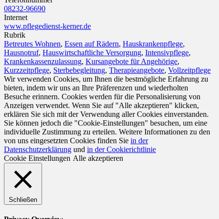
08232-96690
Internet
www.pflegedienst-kerner.de
Rubrik
Betreutes Wohnen
,
Essen auf Rädern
,
Hauskrankenpflege
,
Hausnotruf
,
Hauswirtschaftliche Versorgung
,
Intensivpflege
,
Krankenkassenzulassung
,
Kursangebote für Angehörige
,
Kurzzeitpflege
,
Sterbebegleitung
,
Therapieangebote
,
Vollzeitpflege
Wir verwenden Cookies, um Ihnen die bestmögliche Erfahrung zu
bieten, indem wir uns an Ihre Präferenzen und wiederholten
Besuche erinnern. Cookies werden für die Personalisierung von
Anzeigen verwendet. Wenn Sie auf "Alle akzeptieren" klicken,
erklären Sie sich mit der Verwendung aller Cookies einverstanden.
Sie können jedoch die "Cookie-Einstellungen" besuchen, um eine
individuelle Zustimmung zu erteilen. Weitere Informationen zu den
von uns eingesetzten Cookies finden Sie
in der
Datenschutzerklärung
und
in der Cookierichtlinie
Cookie Einstellungen
Alle akzeptieren
Schließen