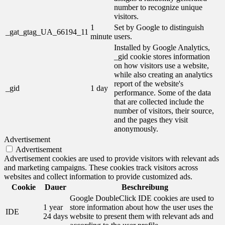
number to recognize unique
visitors.
1
Set by Google to distinguish
_gat_gtag_UA_66194_11
minute
users.
Installed by Google Analytics,
_gid cookie stores information
on how visitors use a website,
while also creating an analytics
report of the website's
_gid
1 day
performance. Some of the data
that are collected include the
number of visitors, their source,
and the pages they visit
anonymously.
Advertisement
Advertisement
Advertisement cookies are used to provide visitors with relevant ads
and marketing campaigns. These cookies track visitors across
websites and collect information to provide customized ads.
Cookie
Dauer
Beschreibung
Google DoubleClick IDE cookies are used to
1 year
store information about how the user uses the
IDE
24 days
website to present them with relevant ads and