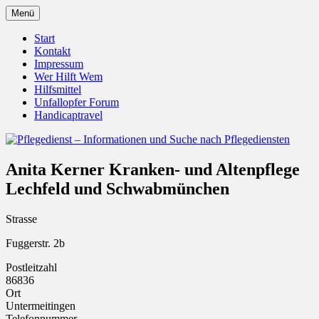
Zum
Menü
Inhalt
Pflegedienst.de ist ein Angebot vom
Pflegedienst – Informationen
springen
Start
Unfallopfer – Hilfswerk
Kontakt
und Suche nach Pflegediensten
Impressum
Wer Hilft Wem
Hilfsmittel
Unfallopfer Forum
Handicaptravel
Anita Kerner Kranken- und Altenpflege
Lechfeld und Schwabmünchen
Strasse
Fuggerstr. 2b
Postleitzahl
86836
Ort
Untermeitingen
Telefonnummer