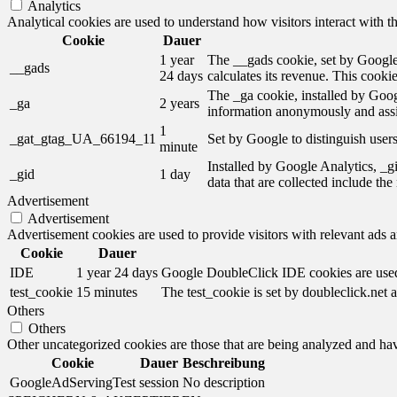
Analytics
Analytical cookies are used to understand how visitors interact with th
Cookie
Dauer
1 year
The __gads cookie, set by Google,
__gads
24 days
calculates its revenue. This cooki
The _ga cookie, installed by Googl
_ga
2 years
information anonymously and assi
1
_gat_gtag_UA_66194_11
Set by Google to distinguish users
minute
Installed by Google Analytics, _gi
_gid
1 day
data that are collected include th
Advertisement
Advertisement
Advertisement cookies are used to provide visitors with relevant ads 
Cookie
Dauer
IDE
1 year 24 days
Google DoubleClick IDE cookies are used t
test_cookie
15 minutes
The test_cookie is set by doubleclick.net a
Others
Others
Other uncategorized cookies are those that are being analyzed and have
Cookie
Dauer
Beschreibung
GoogleAdServingTest
session
No description