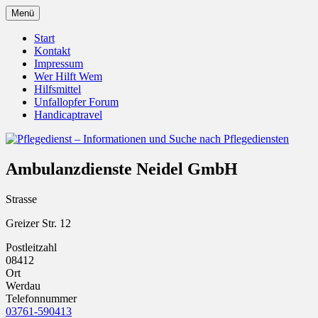
Zum
Menü
Inhalt
Pflegedienst.de ist ein Angebot vom Unfall
Pflegedienst – Informationen u
springen
Start
Kontakt
Impressum
Wer Hilft Wem
Hilfsmittel
Unfallopfer Forum
Handicaptravel
Ambulanzdienste Neidel GmbH
Strasse
Greizer Str. 12
Postleitzahl
08412
Ort
Werdau
Telefonnummer
03761-590413