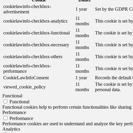
cookielawinfo-checkbox-
1 year
Set by the GDPR Cook
advertisement
11
cookielawinfo-checkbox-analytics
This cookie is set b
months
11
cookielawinfo-checkbox-functional
The cookie is set by
months
11
cookielawinfo-checkbox-necessary
This cookie is set b
months
11
cookielawinfo-checkbox-others
This cookie is set b
months
cookielawinfo-checkbox-
11
This cookie is set 
performance
months
CookieLawInfoConsent
1 year
Records the default 
11
The cookie is set by
viewed_cookie_policy
months
personal data.
Functional
Functional
Functional cookies help to perform certain functionalities like sharing 
Performance
Performance
Performance cookies are used to understand and analyze the key perfor
Analytics