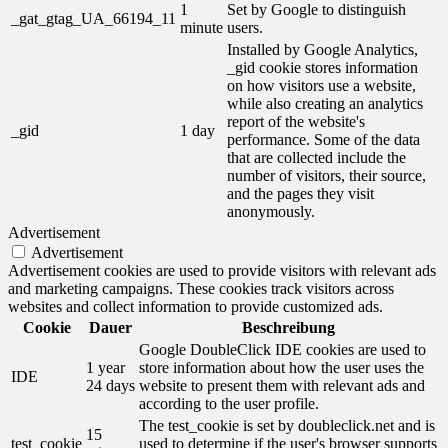
1
Set by Google to distinguish
_gat_gtag_UA_66194_11
minute
users.
Installed by Google Analytics,
_gid cookie stores information
on how visitors use a website,
while also creating an analytics
report of the website's
_gid
1 day
performance. Some of the data
that are collected include the
number of visitors, their source,
and the pages they visit
anonymously.
Advertisement
Advertisement
Advertisement cookies are used to provide visitors with relevant ads
and marketing campaigns. These cookies track visitors across
websites and collect information to provide customized ads.
Cookie
Dauer
Beschreibung
Google DoubleClick IDE cookies are used to
1 year
store information about how the user uses the
IDE
24 days
website to present them with relevant ads and
according to the user profile.
The test_cookie is set by doubleclick.net and is
15
test_cookie
used to determine if the user's browser supports