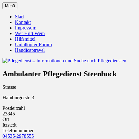
Zum
Menü
Inhalt
Pflegedienst.de ist ein Angebot vom
Pflegedienst – Informationen
springen
Start
Unfallopfer – Hilfswerk
Kontakt
und Suche nach Pflegediensten
Impressum
Wer Hilft Wem
Hilfsmittel
Unfallopfer Forum
Handicaptravel
Ambulanter Pflegedienst Steenbuck
Strasse
Hamburgerstr. 3
Postleitzahl
23845
Ort
Itzstedt
Telefonnummer
04535-2978555