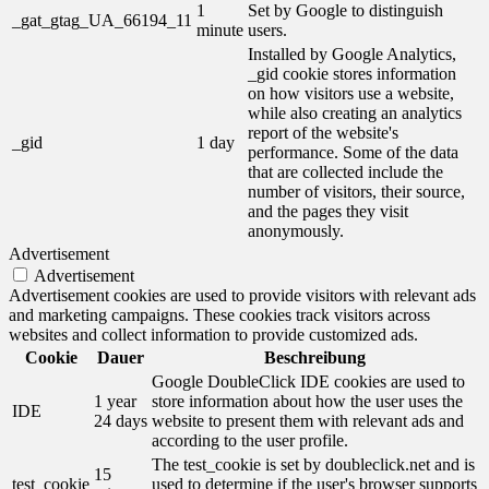
1
Set by Google to distinguish
_gat_gtag_UA_66194_11
minute
users.
Installed by Google Analytics,
_gid cookie stores information
on how visitors use a website,
while also creating an analytics
report of the website's
_gid
1 day
performance. Some of the data
that are collected include the
number of visitors, their source,
and the pages they visit
anonymously.
Advertisement
Advertisement
Advertisement cookies are used to provide visitors with relevant ads
and marketing campaigns. These cookies track visitors across
websites and collect information to provide customized ads.
Cookie
Dauer
Beschreibung
Google DoubleClick IDE cookies are used to
1 year
store information about how the user uses the
IDE
24 days
website to present them with relevant ads and
according to the user profile.
The test_cookie is set by doubleclick.net and is
15
test_cookie
used to determine if the user's browser supports