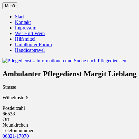
Zum
Menü
Inhalt
Pflegedienst.de ist ein Angebot vom
Pflegedienst – Informationen
springen
Start
Unfallopfer – Hilfswerk
Kontakt
und Suche nach Pflegediensten
Impressum
Wer Hilft Wem
Hilfsmittel
Unfallopfer Forum
Handicaptravel
Ambulanter Pflegedienst Margit Lieblang
Strasse
Wilhelmstr. 6
Postleitzahl
66538
Ort
Neunkirchen
Telefonnummer
06821-17070