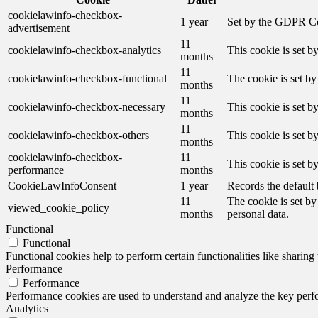
cookielawinfo-checkbox-
1 year
Set by the GDPR Cook
advertisement
11
cookielawinfo-checkbox-analytics
This cookie is set b
months
11
cookielawinfo-checkbox-functional
The cookie is set by
months
11
cookielawinfo-checkbox-necessary
This cookie is set b
months
11
cookielawinfo-checkbox-others
This cookie is set b
months
cookielawinfo-checkbox-
11
This cookie is set 
performance
months
CookieLawInfoConsent
1 year
Records the default 
11
The cookie is set by
viewed_cookie_policy
months
personal data.
Functional
Functional
Functional cookies help to perform certain functionalities like sharing 
Performance
Performance
Performance cookies are used to understand and analyze the key perfor
Analytics