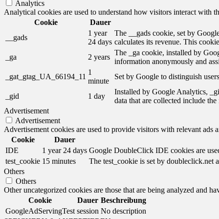
Analytics
Analytical cookies are used to understand how visitors interact with th
Cookie
Dauer
1 year
The __gads cookie, set by Google,
__gads
24 days
calculates its revenue. This cooki
The _ga cookie, installed by Googl
_ga
2 years
information anonymously and assi
1
_gat_gtag_UA_66194_11
Set by Google to distinguish users
minute
Installed by Google Analytics, _gi
_gid
1 day
data that are collected include th
Advertisement
Advertisement
Advertisement cookies are used to provide visitors with relevant ads 
Cookie
Dauer
IDE
1 year 24 days
Google DoubleClick IDE cookies are used t
test_cookie
15 minutes
The test_cookie is set by doubleclick.net a
Others
Others
Other uncategorized cookies are those that are being analyzed and have
Cookie
Dauer
Beschreibung
GoogleAdServingTest
session
No description