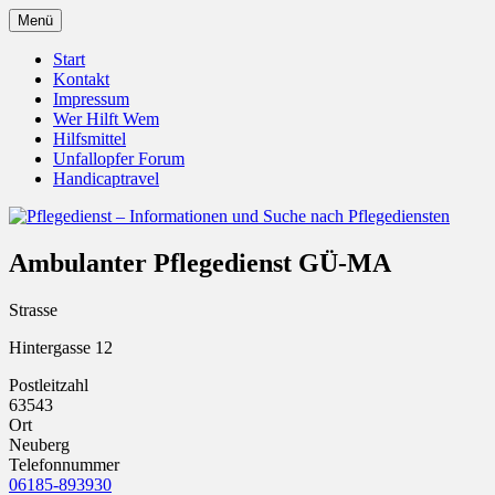
Zum
Menü
Inhalt
Pflegedienst.de ist ein Angebot vom Unfall
Pflegedienst – Informationen u
springen
Start
Kontakt
Impressum
Wer Hilft Wem
Hilfsmittel
Unfallopfer Forum
Handicaptravel
Ambulanter Pflegedienst GÜ-MA
Strasse
Hintergasse 12
Postleitzahl
63543
Ort
Neuberg
Telefonnummer
06185-893930