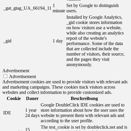
1
Set by Google to distinguish
_gat_gtag_UA_66194_11
minute
users.
Installed by Google Analytics,
_gid cookie stores information
on how visitors use a website,
while also creating an analytics
report of the website's
_gid
1 day
performance. Some of the data
that are collected include the
number of visitors, their source,
and the pages they visit
anonymously.
Advertisement
Advertisement
Advertisement cookies are used to provide visitors with relevant ads
and marketing campaigns. These cookies track visitors across
websites and collect information to provide customized ads.
Cookie
Dauer
Beschreibung
Google DoubleClick IDE cookies are used to
1 year
store information about how the user uses the
IDE
24 days
website to present them with relevant ads and
according to the user profile.
The test_cookie is set by doubleclick.net and is
15