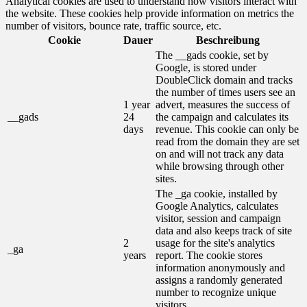
Analytical cookies are used to understand how visitors interact with
the website. These cookies help provide information on metrics the
number of visitors, bounce rate, traffic source, etc.
Cookie
Dauer
Beschreibung
The __gads cookie, set by
Google, is stored under
DoubleClick domain and tracks
the number of times users see an
1 year
advert, measures the success of
__gads
24
the campaign and calculates its
days
revenue. This cookie can only be
read from the domain they are set
on and will not track any data
while browsing through other
sites.
The _ga cookie, installed by
Google Analytics, calculates
visitor, session and campaign
data and also keeps track of site
2
usage for the site's analytics
_ga
years
report. The cookie stores
information anonymously and
assigns a randomly generated
number to recognize unique
visitors.