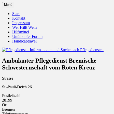
Zum
Menü
Inhalt
Pflegedienst.de ist ein Angebot vom
Pflegedienst – Informationen
springen
Start
Unfallopfer – Hilfswerk
Kontakt
und Suche nach Pflegediensten
Impressum
Wer Hilft Wem
Hilfsmittel
Unfallopfer Forum
Handicaptravel
Ambulanter Pflegedienst Bremische
Schwesternschaft vom Roten Kreuz
Strasse
St.-Pauli-Deich 26
Postleitzahl
28199
Ort
Bremen
Telefonnummer