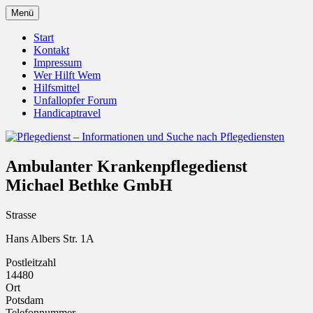
Zum
Menü
Inhalt
Pflegedienst.de ist ein Angebot vom
Pflegedienst – Informationen
springen
Start
Unfallopfer – Hilfswerk
Kontakt
und Suche nach Pflegediensten
Impressum
Wer Hilft Wem
Hilfsmittel
Unfallopfer Forum
Handicaptravel
Ambulanter Krankenpflegedienst
Michael Bethke GmbH
Strasse
Hans Albers Str. 1A
Postleitzahl
14480
Ort
Potsdam
Telefonnummer