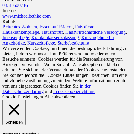
0331-6007161
Internet
www.michaelbethke.com
Rubrik
Betreutes Wohnen
,
Essen auf Rädern
,
Fußpflege
,
Hauskrankenpflege
,
Hausnotruf
,
Hauswirtschaftliche Versorgung
,
Intensivpflege
,
Krankenkassenzulassung
,
Kursangebote für
Angehörige
,
Kurzzeitpflege
,
Sterbebegleitung
Wir verwenden Cookies, um Ihnen die bestmögliche Erfahrung zu
bieten, indem wir uns an Ihre Präferenzen und wiederholten
Besuche erinnern. Cookies werden für die Personalisierung von
Anzeigen verwendet. Wenn Sie auf "Alle akzeptieren" klicken,
erklären Sie sich mit der Verwendung aller Cookies einverstanden.
Sie können jedoch die "Cookie-Einstellungen" besuchen, um eine
individuelle Zustimmung zu erteilen. Weitere Informationen zu den
von uns eingesetzten Cookies finden Sie
in der
Datenschutzerklärung
und
in der Cookierichtlinie
Cookie Einstellungen
Alle akzeptieren
Schließen