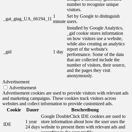
number to recognize unique
visitors.
1
Set by Google to distinguish
_gat_gtag_UA_66194_11
minute
users.
Installed by Google Analytics,
_gid cookie stores information
on how visitors use a website,
while also creating an analytics
report of the website's
_gid
1 day
performance. Some of the data
that are collected include the
number of visitors, their source,
and the pages they visit
anonymously.
Advertisement
Advertisement
Advertisement cookies are used to provide visitors with relevant ads
and marketing campaigns. These cookies track visitors across
websites and collect information to provide customized ads.
Cookie
Dauer
Beschreibung
Google DoubleClick IDE cookies are used to
1 year
store information about how the user uses the
IDE
24 days
website to present them with relevant ads and