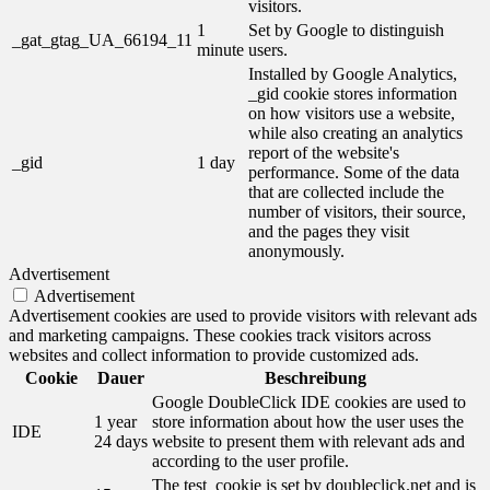
visitors.
1
Set by Google to distinguish
_gat_gtag_UA_66194_11
minute
users.
Installed by Google Analytics,
_gid cookie stores information
on how visitors use a website,
while also creating an analytics
report of the website's
_gid
1 day
performance. Some of the data
that are collected include the
number of visitors, their source,
and the pages they visit
anonymously.
Advertisement
Advertisement
Advertisement cookies are used to provide visitors with relevant ads
and marketing campaigns. These cookies track visitors across
websites and collect information to provide customized ads.
Cookie
Dauer
Beschreibung
Google DoubleClick IDE cookies are used to
1 year
store information about how the user uses the
IDE
24 days
website to present them with relevant ads and
according to the user profile.
The test_cookie is set by doubleclick.net and is