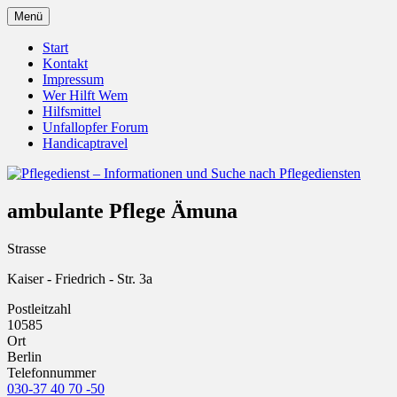
Zum
Menü
Inhalt
Pflegedienst.de ist ein Angebot vom
Pflegedienst – Informationen
springen
Start
Unfallopfer – Hilfswerk
Kontakt
und Suche nach Pflegediensten
Impressum
Wer Hilft Wem
Hilfsmittel
Unfallopfer Forum
Handicaptravel
ambulante Pflege Ämuna
Strasse
Kaiser - Friedrich - Str. 3a
Postleitzahl
10585
Ort
Berlin
Telefonnummer
030-37 40 70 -50