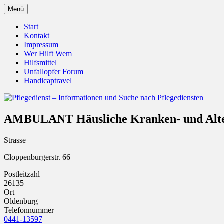
Zum
Menü
Inhalt
Pflegedienst.de ist ein Angebot vom Unfall
Pflegedienst – Informationen u
springen
Start
Kontakt
Impressum
Wer Hilft Wem
Hilfsmittel
Unfallopfer Forum
Handicaptravel
AMBULANT Häusliche Kranken- und Alte
Strasse
Cloppenburgerstr. 66
Postleitzahl
26135
Ort
Oldenburg
Telefonnummer
0441-13597