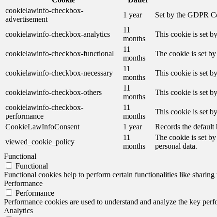
cookielawinfo-checkbox-
1 year
Set by the GDPR Cook
advertisement
11
cookielawinfo-checkbox-analytics
This cookie is set b
months
11
cookielawinfo-checkbox-functional
The cookie is set by
months
11
cookielawinfo-checkbox-necessary
This cookie is set b
months
11
cookielawinfo-checkbox-others
This cookie is set b
months
cookielawinfo-checkbox-
11
This cookie is set 
performance
months
CookieLawInfoConsent
1 year
Records the default 
11
The cookie is set by
viewed_cookie_policy
months
personal data.
Functional
Functional
Functional cookies help to perform certain functionalities like sharing 
Performance
Performance
Performance cookies are used to understand and analyze the key perfor
Analytics