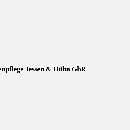
opfer – Hilfswerk
nd Suche nach Pflegediensten
npflege Jessen & Höhn GbR