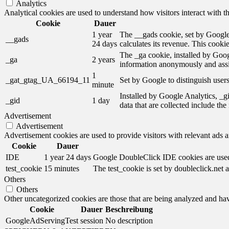
Analytics
Analytical cookies are used to understand how visitors interact with th
Cookie
Dauer
1 year
The __gads cookie, set by Google,
__gads
24 days
calculates its revenue. This cooki
The _ga cookie, installed by Googl
_ga
2 years
information anonymously and assi
1
_gat_gtag_UA_66194_11
Set by Google to distinguish users
minute
Installed by Google Analytics, _gi
_gid
1 day
data that are collected include th
Advertisement
Advertisement
Advertisement cookies are used to provide visitors with relevant ads 
Cookie
Dauer
IDE
1 year 24 days
Google DoubleClick IDE cookies are used t
test_cookie
15 minutes
The test_cookie is set by doubleclick.net a
Others
Others
Other uncategorized cookies are those that are being analyzed and have
Cookie
Dauer
Beschreibung
GoogleAdServingTest
session
No description