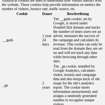
Analytical cookies are used to understand how visitors interact with
the website. These cookies help provide information on metrics the
number of visitors, bounce rate, traffic source, etc.
Cookie
Dauer
Beschreibung
The __gads cookie, set by
Google, is stored under
DoubleClick domain and tracks
the number of times users see an
1 year
advert, measures the success of
__gads
24
the campaign and calculates its
days
revenue. This cookie can only be
read from the domain they are set
on and will not track any data
while browsing through other
sites.
The _ga cookie, installed by
Google Analytics, calculates
visitor, session and campaign
data and also keeps track of site
2
usage for the site's analytics
_ga
years
report. The cookie stores
information anonymously and
assigns a randomly generated
number to recognize unique
visitors.