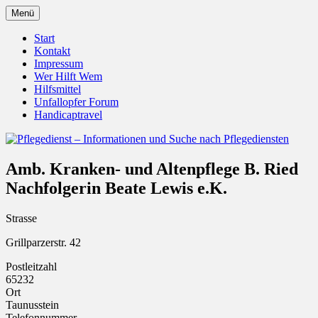
Zum
Menü
Inhalt
Pflegedienst.de ist ein Angebot vom
Pflegedienst – Informationen
springen
Start
Unfallopfer – Hilfswerk
Kontakt
und Suche nach Pflegediensten
Impressum
Wer Hilft Wem
Hilfsmittel
Unfallopfer Forum
Handicaptravel
Amb. Kranken- und Altenpflege B. Ried
Nachfolgerin Beate Lewis e.K.
Strasse
Grillparzerstr. 42
Postleitzahl
65232
Ort
Taunusstein
Telefonnummer