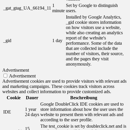
1
Set by Google to distinguish
_gat_gtag_UA_66194_11
minute
users.
Installed by Google Analytics,
_gid cookie stores information
on how visitors use a website,
while also creating an analytics
report of the website's
_gid
1 day
performance. Some of the data
that are collected include the
number of visitors, their source,
and the pages they visit
anonymously.
Advertisement
Advertisement
Advertisement cookies are used to provide visitors with relevant ads
and marketing campaigns. These cookies track visitors across
websites and collect information to provide customized ads.
Cookie
Dauer
Beschreibung
Google DoubleClick IDE cookies are used to
1 year
store information about how the user uses the
IDE
24 days
website to present them with relevant ads and
according to the user profile.
The test_cookie is set by doubleclick.net and is
15