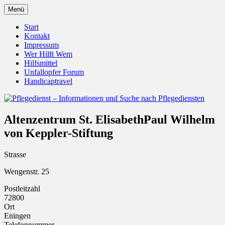
Zum
Menü
Inhalt
Pflegedienst.de ist ein Angebot vom
Pflegedienst – Informationen
springen
Start
Unfallopfer – Hilfswerk
Kontakt
und Suche nach Pflegediensten
Impressum
Wer Hilft Wem
Hilfsmittel
Unfallopfer Forum
Handicaptravel
Altenzentrum St. ElisabethPaul Wilhelm
von Keppler-Stiftung
Strasse
Wengenstr. 25
Postleitzahl
72800
Ort
Eningen
Telefonnummer