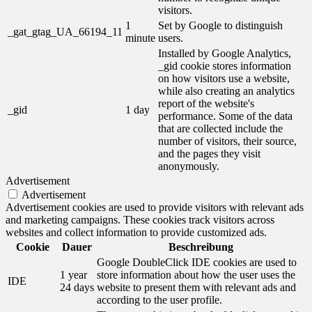
visitors.
1
Set by Google to distinguish
_gat_gtag_UA_66194_11
minute
users.
Installed by Google Analytics,
_gid cookie stores information
on how visitors use a website,
while also creating an analytics
report of the website's
_gid
1 day
performance. Some of the data
that are collected include the
number of visitors, their source,
and the pages they visit
anonymously.
Advertisement
Advertisement
Advertisement cookies are used to provide visitors with relevant ads
and marketing campaigns. These cookies track visitors across
websites and collect information to provide customized ads.
Cookie
Dauer
Beschreibung
Google DoubleClick IDE cookies are used to
1 year
store information about how the user uses the
IDE
24 days
website to present them with relevant ads and
according to the user profile.