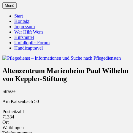
Zum
Menü
Inhalt
Pflegedienst.de ist ein Angebot vom
Pflegedienst – Informationen
springen
Start
Unfallopfer – Hilfswerk
Kontakt
und Suche nach Pflegediensten
Impressum
Wer Hilft Wem
Hilfsmittel
Unfallopfer Forum
Handicaptravel
Altenzentrum Marienheim Paul Wilhelm
von Keppler-Stiftung
Strasse
Am Kätzenbach 50
Postleitzahl
71334
Ort
Waiblingen
Telefonnummer