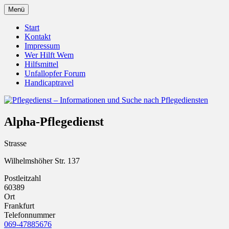
Zum
Menü
Inhalt
Pflegedienst.de ist ein Angebot vom
Pflegedienst – Informationen
springen
Start
Unfallopfer – Hilfswerk
Kontakt
und Suche nach Pflegediensten
Impressum
Wer Hilft Wem
Hilfsmittel
Unfallopfer Forum
Handicaptravel
Alpha-Pflegedienst
Strasse
Wilhelmshöher Str. 137
Postleitzahl
60389
Ort
Frankfurt
Telefonnummer
069-47885676