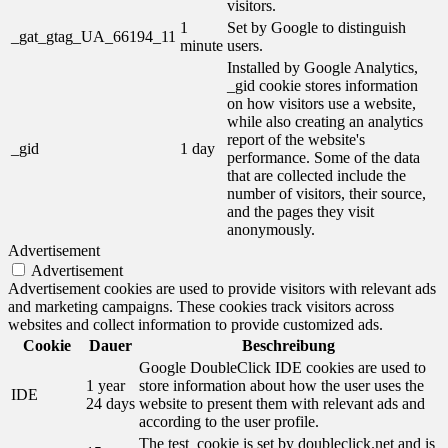
visitors.
1
Set by Google to distinguish
_gat_gtag_UA_66194_11
minute
users.
Installed by Google Analytics,
_gid cookie stores information
on how visitors use a website,
while also creating an analytics
report of the website's
_gid
1 day
performance. Some of the data
that are collected include the
number of visitors, their source,
and the pages they visit
anonymously.
Advertisement
Advertisement
Advertisement cookies are used to provide visitors with relevant ads
and marketing campaigns. These cookies track visitors across
websites and collect information to provide customized ads.
Cookie
Dauer
Beschreibung
Google DoubleClick IDE cookies are used to
1 year
store information about how the user uses the
IDE
24 days
website to present them with relevant ads and
according to the user profile.
The test_cookie is set by doubleclick.net and is