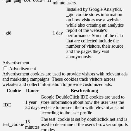
_gat_gtag_UA_66194_11
minute
users.
Installed by Google Analytics,
_gid cookie stores information
on how visitors use a website,
while also creating an analytics
report of the website's
_gid
1 day
performance. Some of the data
that are collected include the
number of visitors, their source,
and the pages they visit
anonymously.
Advertisement
Advertisement
Advertisement cookies are used to provide visitors with relevant ads
and marketing campaigns. These cookies track visitors across
websites and collect information to provide customized ads.
Cookie
Dauer
Beschreibung
Google DoubleClick IDE cookies are used to
1 year
store information about how the user uses the
IDE
24 days
website to present them with relevant ads and
according to the user profile.
The test_cookie is set by doubleclick.net and is
15
test_cookie
used to determine if the user's browser supports
minutes
cookies.