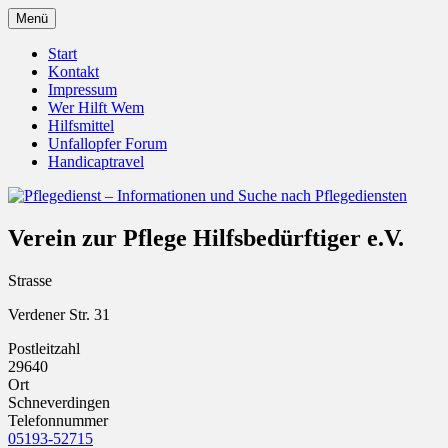
Zum
Menü
Inhalt
Pflegedienst.de ist ein Angebot vom
Pflegedienst – Informationen
springen
Start
Unfallopfer – Hilfswerk
Kontakt
und Suche nach Pflegediensten
Impressum
Wer Hilft Wem
Hilfsmittel
Unfallopfer Forum
Handicaptravel
Verein zur Pflege Hilfsbedürftiger e.V.
Strasse
Verdener Str. 31
Postleitzahl
29640
Ort
Schneverdingen
Telefonnummer
05193-52715