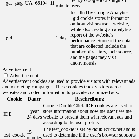
1
Set by Google to distinguish
_gat_gtag_UA_66194_11
minute
users.
Installed by Google Analytics,
_gid cookie stores information
on how visitors use a website,
while also creating an analytics
report of the website's
_gid
1 day
performance. Some of the data
that are collected include the
number of visitors, their source,
and the pages they visit
anonymously.
Advertisement
Advertisement
Advertisement cookies are used to provide visitors with relevant ads
and marketing campaigns. These cookies track visitors across
websites and collect information to provide customized ads.
Cookie
Dauer
Beschreibung
Google DoubleClick IDE cookies are used to
1 year
store information about how the user uses the
IDE
24 days
website to present them with relevant ads and
according to the user profile.
The test_cookie is set by doubleclick.net and is
15
test_cookie
used to determine if the user's browser supports
minutes