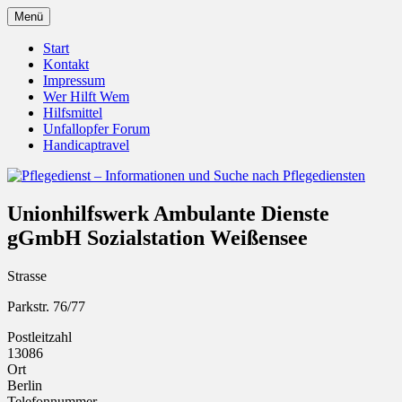
Zum
Menü
Inhalt
Pflegedienst.de ist ein Angebot vom
Pflegedienst – Informationen
springen
Start
Unfallopfer – Hilfswerk
Kontakt
und Suche nach Pflegediensten
Impressum
Wer Hilft Wem
Hilfsmittel
Unfallopfer Forum
Handicaptravel
Unionhilfswerk Ambulante Dienste
gGmbH Sozialstation Weißensee
Strasse
Parkstr. 76/77
Postleitzahl
13086
Ort
Berlin
Telefonnummer