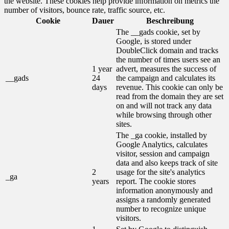
the website. These cookies help provide information on metrics the
number of visitors, bounce rate, traffic source, etc.
Cookie
Dauer
Beschreibung
The __gads cookie, set by
Google, is stored under
DoubleClick domain and tracks
the number of times users see an
1 year
advert, measures the success of
__gads
24
the campaign and calculates its
days
revenue. This cookie can only be
read from the domain they are set
on and will not track any data
while browsing through other
sites.
The _ga cookie, installed by
Google Analytics, calculates
visitor, session and campaign
data and also keeps track of site
2
usage for the site's analytics
_ga
years
report. The cookie stores
information anonymously and
assigns a randomly generated
number to recognize unique
visitors.