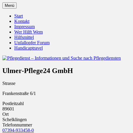
Zum
Menü
Inhalt
Pflegedienst.de ist ein Angebot vom
Pflegedienst – Informationen
springen
Start
Unfallopfer – Hilfswerk
Kontakt
und Suche nach Pflegediensten
Impressum
Wer Hilft Wem
Hilfsmittel
Unfallopfer Forum
Handicaptravel
Ulmer-Pflege24 GmbH
Strasse
Frankenstraße 6/1
Postleitzahl
89601
Ort
Schelklingen
Telefonnummer
07394-933458-0