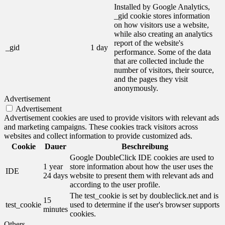
Installed by Google Analytics,
_gid cookie stores information
on how visitors use a website,
while also creating an analytics
report of the website's
_gid
1 day
performance. Some of the data
that are collected include the
number of visitors, their source,
and the pages they visit
anonymously.
Advertisement
Advertisement
Advertisement cookies are used to provide visitors with relevant ads
and marketing campaigns. These cookies track visitors across
websites and collect information to provide customized ads.
Cookie
Dauer
Beschreibung
Google DoubleClick IDE cookies are used to
1 year
store information about how the user uses the
IDE
24 days
website to present them with relevant ads and
according to the user profile.
The test_cookie is set by doubleclick.net and is
15
test_cookie
used to determine if the user's browser supports
minutes
cookies.
Others