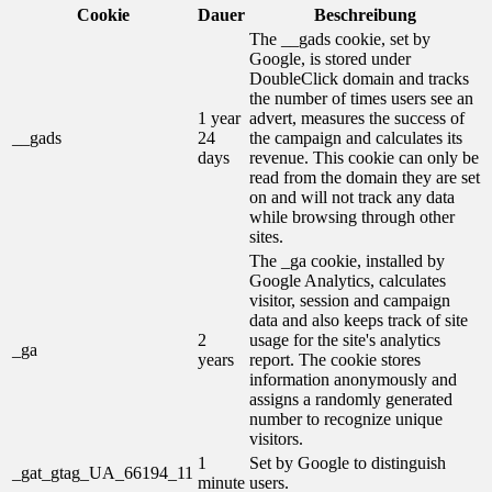
Cookie
Dauer
Beschreibung
The __gads cookie, set by
Google, is stored under
DoubleClick domain and tracks
the number of times users see an
1 year
advert, measures the success of
__gads
24
the campaign and calculates its
days
revenue. This cookie can only be
read from the domain they are set
on and will not track any data
while browsing through other
sites.
The _ga cookie, installed by
Google Analytics, calculates
visitor, session and campaign
data and also keeps track of site
2
usage for the site's analytics
_ga
years
report. The cookie stores
information anonymously and
assigns a randomly generated
number to recognize unique
visitors.
1
Set by Google to distinguish
_gat_gtag_UA_66194_11
minute
users.