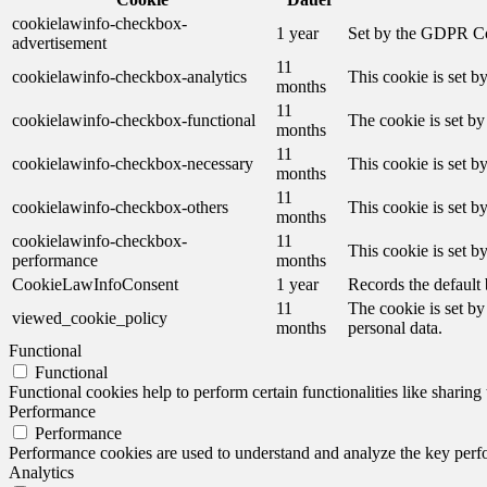
cookielawinfo-checkbox-
1 year
Set by the GDPR Cook
advertisement
11
cookielawinfo-checkbox-analytics
This cookie is set b
months
11
cookielawinfo-checkbox-functional
The cookie is set by
months
11
cookielawinfo-checkbox-necessary
This cookie is set b
months
11
cookielawinfo-checkbox-others
This cookie is set b
months
cookielawinfo-checkbox-
11
This cookie is set 
performance
months
CookieLawInfoConsent
1 year
Records the default 
11
The cookie is set by
viewed_cookie_policy
months
personal data.
Functional
Functional
Functional cookies help to perform certain functionalities like sharing 
Performance
Performance
Performance cookies are used to understand and analyze the key perfor
Analytics