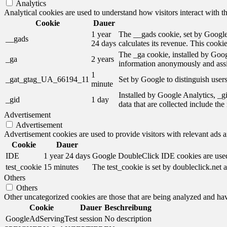
Analytics
Analytical cookies are used to understand how visitors interact with th
Cookie
Dauer
1 year
The __gads cookie, set by Google,
__gads
24 days
calculates its revenue. This cooki
The _ga cookie, installed by Googl
_ga
2 years
information anonymously and assi
1
_gat_gtag_UA_66194_11
Set by Google to distinguish users
minute
Installed by Google Analytics, _gi
_gid
1 day
data that are collected include th
Advertisement
Advertisement
Advertisement cookies are used to provide visitors with relevant ads 
Cookie
Dauer
IDE
1 year 24 days
Google DoubleClick IDE cookies are used t
test_cookie
15 minutes
The test_cookie is set by doubleclick.net a
Others
Others
Other uncategorized cookies are those that are being analyzed and have
Cookie
Dauer
Beschreibung
GoogleAdServingTest
session
No description