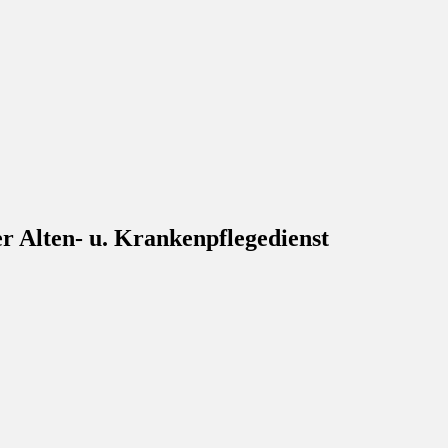
opfer – Hilfswerk
nd Suche nach Pflegediensten
r Alten- u. Krankenpflegedienst