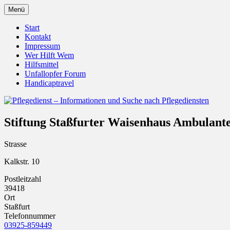
Zum
Menü
Inhalt
Pflegedienst.de ist ein Angebot vom Unfall
Pflegedienst – Informationen u
springen
Start
Kontakt
Impressum
Wer Hilft Wem
Hilfsmittel
Unfallopfer Forum
Handicaptravel
Stiftung Staßfurter Waisenhaus Ambulante
Strasse
Kalkstr. 10
Postleitzahl
39418
Ort
Staßfurt
Telefonnummer
03925-859449