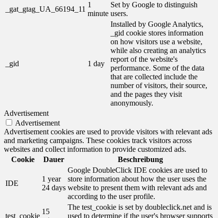
1
Set by Google to distinguish
_gat_gtag_UA_66194_11
minute
users.
Installed by Google Analytics,
_gid cookie stores information
on how visitors use a website,
while also creating an analytics
report of the website's
_gid
1 day
performance. Some of the data
that are collected include the
number of visitors, their source,
and the pages they visit
anonymously.
Advertisement
Advertisement
Advertisement cookies are used to provide visitors with relevant ads
and marketing campaigns. These cookies track visitors across
websites and collect information to provide customized ads.
Cookie
Dauer
Beschreibung
Google DoubleClick IDE cookies are used to
1 year
store information about how the user uses the
IDE
24 days
website to present them with relevant ads and
according to the user profile.
The test_cookie is set by doubleclick.net and is
15
test_cookie
used to determine if the user's browser supports