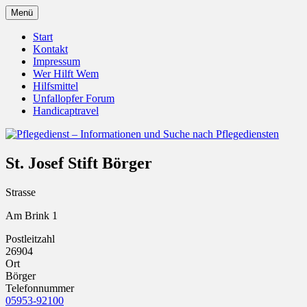
Zum
Menü
Inhalt
Pflegedienst.de ist ein Angebot vom
Pflegedienst – Informationen
springen
Start
Unfallopfer – Hilfswerk
Kontakt
und Suche nach Pflegediensten
Impressum
Wer Hilft Wem
Hilfsmittel
Unfallopfer Forum
Handicaptravel
St. Josef Stift Börger
Strasse
Am Brink 1
Postleitzahl
26904
Ort
Börger
Telefonnummer
05953-92100