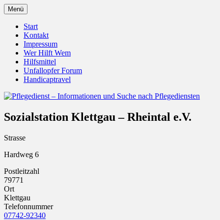
Zum
Menü
Inhalt
Pflegedienst.de ist ein Angebot vom
Pflegedienst – Informationen
springen
Start
Unfallopfer – Hilfswerk
Kontakt
und Suche nach Pflegediensten
Impressum
Wer Hilft Wem
Hilfsmittel
Unfallopfer Forum
Handicaptravel
Sozialstation Klettgau – Rheintal e.V.
Strasse
Hardweg 6
Postleitzahl
79771
Ort
Klettgau
Telefonnummer
07742-92340