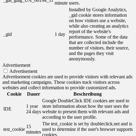
_gat_gtag_UA_66194_11
minute
users.
Installed by Google Analytics,
_gid cookie stores information
on how visitors use a website,
while also creating an analytics
report of the website's
_gid
1 day
performance. Some of the data
that are collected include the
number of visitors, their source,
and the pages they visit
anonymously.
Advertisement
Advertisement
Advertisement cookies are used to provide visitors with relevant ads
and marketing campaigns. These cookies track visitors across
websites and collect information to provide customized ads.
Cookie
Dauer
Beschreibung
Google DoubleClick IDE cookies are used to
1 year
store information about how the user uses the
IDE
24 days
website to present them with relevant ads and
according to the user profile.
The test_cookie is set by doubleclick.net and is
15
test_cookie
used to determine if the user's browser supports
minutes
cookies.