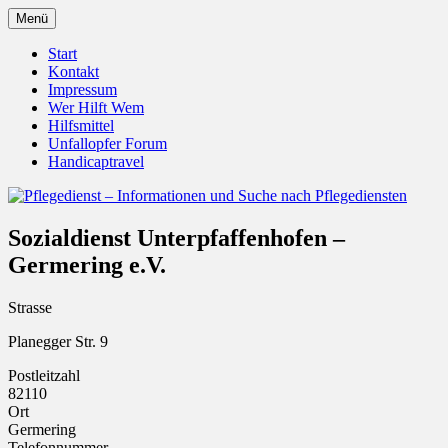
Zum
Menü
Inhalt
Pflegedienst.de ist ein Angebot vom
Pflegedienst – Informationen
springen
Start
Unfallopfer – Hilfswerk
Kontakt
und Suche nach Pflegediensten
Impressum
Wer Hilft Wem
Hilfsmittel
Unfallopfer Forum
Handicaptravel
Sozialdienst Unterpfaffenhofen –
Germering e.V.
Strasse
Planegger Str. 9
Postleitzahl
82110
Ort
Germering
Telefonnummer