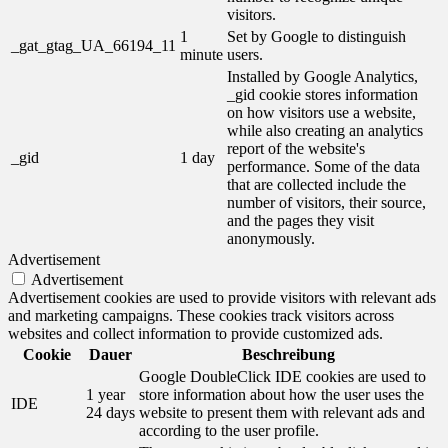
visitors.
1
Set by Google to distinguish
_gat_gtag_UA_66194_11
minute
users.
Installed by Google Analytics,
_gid cookie stores information
on how visitors use a website,
while also creating an analytics
report of the website's
_gid
1 day
performance. Some of the data
that are collected include the
number of visitors, their source,
and the pages they visit
anonymously.
Advertisement
Advertisement
Advertisement cookies are used to provide visitors with relevant ads
and marketing campaigns. These cookies track visitors across
websites and collect information to provide customized ads.
Cookie
Dauer
Beschreibung
Google DoubleClick IDE cookies are used to
1 year
store information about how the user uses the
IDE
24 days
website to present them with relevant ads and
according to the user profile.