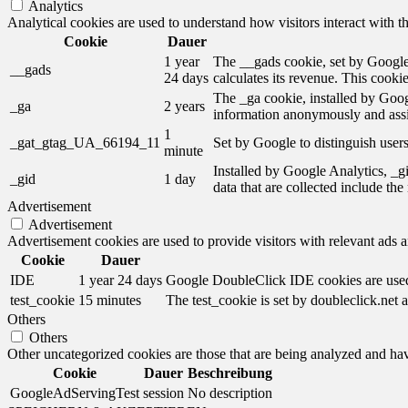
Analytics
Analytical cookies are used to understand how visitors interact with th
Cookie
Dauer
1 year
The __gads cookie, set by Google,
__gads
24 days
calculates its revenue. This cooki
The _ga cookie, installed by Googl
_ga
2 years
information anonymously and assi
1
_gat_gtag_UA_66194_11
Set by Google to distinguish users
minute
Installed by Google Analytics, _gi
_gid
1 day
data that are collected include th
Advertisement
Advertisement
Advertisement cookies are used to provide visitors with relevant ads 
Cookie
Dauer
IDE
1 year 24 days
Google DoubleClick IDE cookies are used t
test_cookie
15 minutes
The test_cookie is set by doubleclick.net a
Others
Others
Other uncategorized cookies are those that are being analyzed and have
Cookie
Dauer
Beschreibung
GoogleAdServingTest
session
No description