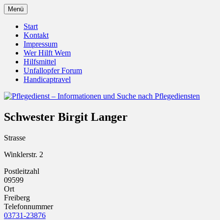
Zum
Menü
Inhalt
Pflegedienst.de ist ein Angebot vom Unfall
Pflegedienst – Informationen u
springen
Start
Kontakt
Impressum
Wer Hilft Wem
Hilfsmittel
Unfallopfer Forum
Handicaptravel
Schwester Birgit Langer
Strasse
Winklerstr. 2
Postleitzahl
09599
Ort
Freiberg
Telefonnummer
03731-23876