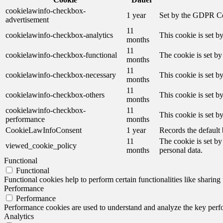
cookielawinfo-checkbox-
1 year
Set by the GDPR Cook
advertisement
11
cookielawinfo-checkbox-analytics
This cookie is set b
months
11
cookielawinfo-checkbox-functional
The cookie is set by
months
11
cookielawinfo-checkbox-necessary
This cookie is set b
months
11
cookielawinfo-checkbox-others
This cookie is set b
months
cookielawinfo-checkbox-
11
This cookie is set 
performance
months
CookieLawInfoConsent
1 year
Records the default 
11
The cookie is set by
viewed_cookie_policy
months
personal data.
Functional
Functional
Functional cookies help to perform certain functionalities like sharing 
Performance
Performance
Performance cookies are used to understand and analyze the key perfor
Analytics